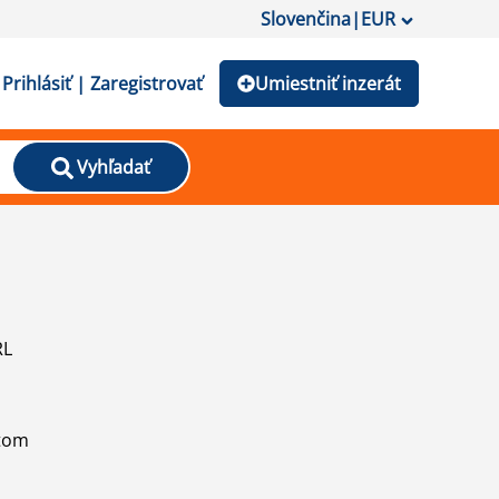
Slovenčina
|
EUR
Prihlásiť | Zaregistrovať
Umiestniť inzerát
Vyhľadať
RL
atom