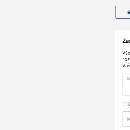
Za
Vše
roz
Vaš