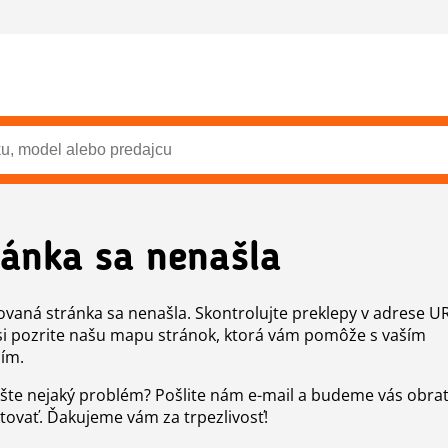
ránka sa nenašla
vaná stránka sa nenašla. Skontrolujte preklepy v adrese U
si pozrite našu mapu stránok, ktorá vám pomôže s vaším
ím.
šte nejaký problém? Pošlite nám e-mail a budeme vás obr
tovať. Ďakujeme vám za trpezlivosť!