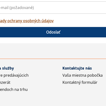
ady ochrany osobných údajov
Odoslať
a služby
Kontaktujte nás
re predávajúcich
Vaša miestna pobočka
nzerát
Kontaktný formulár
rendoch na trhu