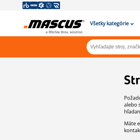
Všetky kategórie
St
Požado
alebo 
hľadan
Máte e
kontak