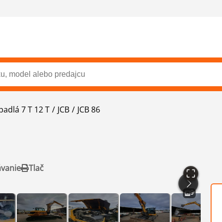
padlá 7 T 12 T
JCB
JCB 86
ávanie
Tlač
9