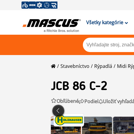
Všetky kategórie
Stavebníctvo
Rýpadlá
Midi Rý
JCB
86 C-2
Obľúbené
Podiel
Uložiť vyhľad