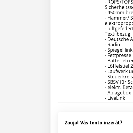
- ROPS/TOPS
Sicherheitss
- 450mm bre
- Hammer/ S
elektropropo
- luftgefede
Textilbezug
- Deutsche 
- Radio
- Spiegel lin
- Fettpresse
- Batterietr
- Löffelstie
- Laufwerk u
- Steuerkrei
- SBSV für Sc
- elektr. B
- Ablagebox
- LiveLink
Zaujal Vás tento inzerát?