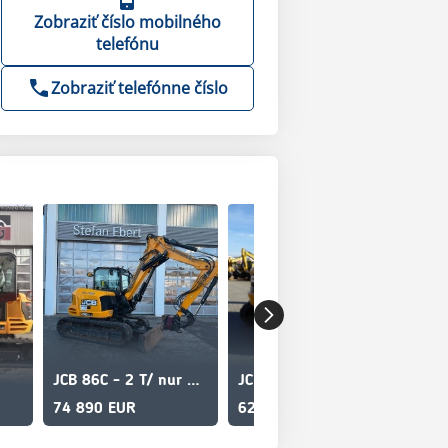
Zobraziť číslo mobilného
telefónu
Zobraziť telefónne číslo
JCB 86C - 2 T/ nur 627h! / 2022 / Holp Rototop
JCB 86C-2 Mono
74 890 EUR
62 000 EUR
62 