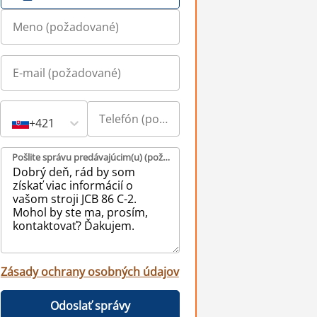
+421
Pošlite správu predávajúcim(u) (požadované)
Zásady ochrany osobných údajov
Odoslať správy