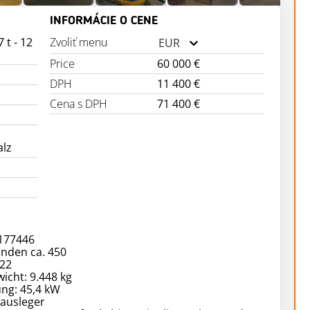
INFORMÁCIE O CENE
 t - 12
Zvoliť menu
EUR
Price
60 000 €
DPH
11 400 €
Cena s DPH
71 400 €
alz
3177446
unden ca. 450
022
wicht: 9.448 kg
ung: 45,4 kW
lausleger