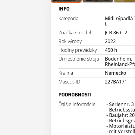
INFO
Kategória
Midi rýpadlá 7
t
Značka / model
JCB 86 C-2
Rok výroby
2022
Hodiny prevádzky
450 h
Umiestnenie stroja
Bodenheim,
Rheinland-Pf
Krajina
Nemecko
Mascus ID
227BA171
PODROBNOSTI
Ďalšie informácie
- Seriennr. 
- Betriebsst
- Baujahr: 2
- Betriebsge
- Motorleist
- mit Verstel