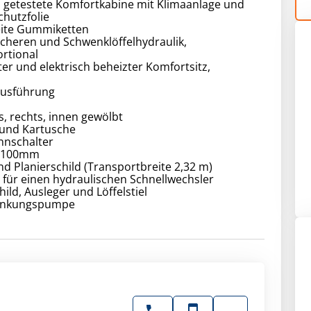
 getestete Komfortkabine mit Klimaanlage und
chutzfolie
ite Gummiketten
cheren und Schwenklöffelhydraulik,
rtional
rter und elektrisch beheizter Komfortsitz,
Ausführung
ks, rechts, innen gewölbt
 und Kartusche
ennschalter
l 2100mm
nd Planierschild (Transportbreite 2,32 m)
s für einen hydraulischen Schnellwechsler
hild, Ausleger und Löffelstiel
etankungspumpe