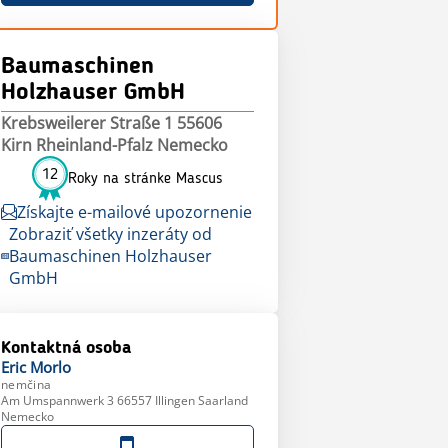
Baumaschinen
Holzhauser GmbH
Krebsweilerer Straße 1 55606
Kirn Rheinland-Pfalz Nemecko
12
Roky na stránke Mascus
Získajte e-mailové upozornenie
Zobraziť všetky inzeráty od
Baumaschinen Holzhauser
GmbH
Kontaktná osoba
Eric
Morlo
nemčina
Am Umspannwerk 3 66557 Illingen Saarland
Nemecko