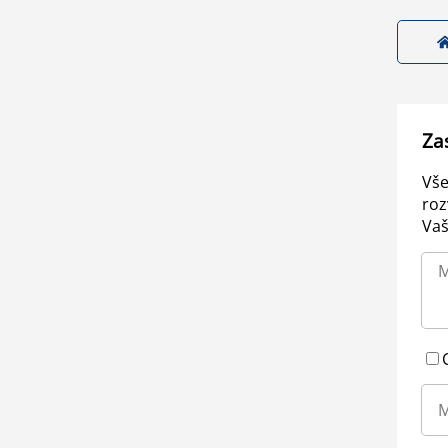
Za
Vše
roz
Vaš