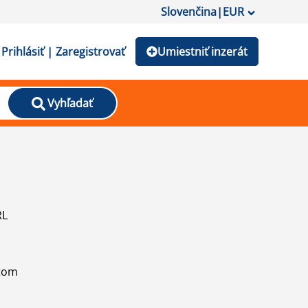
Slovenčina
|
EUR
Prihlásiť | Zaregistrovať
Umiestniť inzerát
Vyhľadať
RL
atom