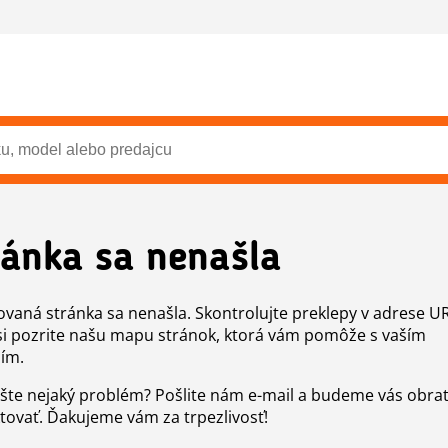
ránka sa nenašla
vaná stránka sa nenašla. Skontrolujte preklepy v adrese U
si pozrite našu mapu stránok, ktorá vám pomôže s vaším
ím.
šte nejaký problém? Pošlite nám e-mail a budeme vás obr
tovať. Ďakujeme vám za trpezlivosť!