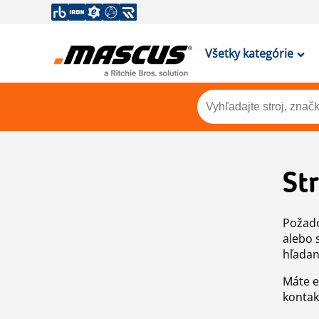
Všetky kategórie
St
Požado
alebo 
hľadan
Máte e
kontak