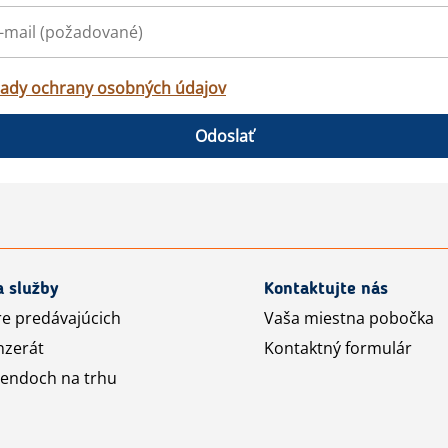
ady ochrany osobných údajov
Odoslať
a služby
Kontaktujte nás
re predávajúcich
Vaša miestna pobočka
nzerát
Kontaktný formulár
rendoch na trhu