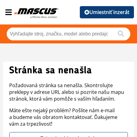
Umiestniť inzerát
Stránka sa nenašla
Požadovaná stránka sa nenašla. Skontrolujte
preklepy v adrese URL alebo si pozrite našu mapu
stránok, ktorá vám pomôže s vaším hľadaním.
Máte ešte nejaký problém? Pošlite nám e-mail
a budeme vás obratom kontaktovať. Ďakujeme
vám za trpezlivosť!