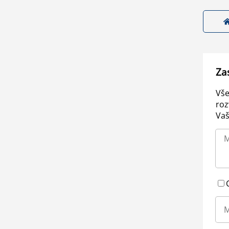
Za
Vše
roz
Vaš