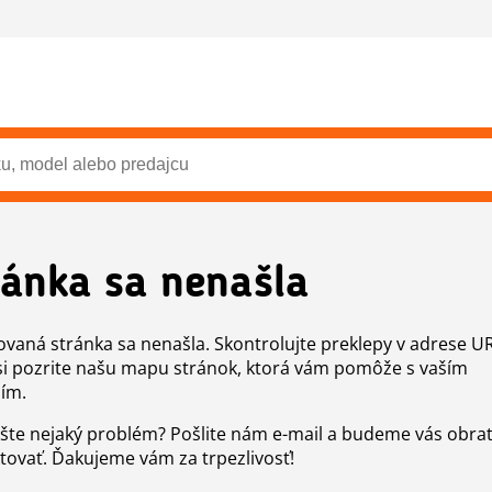
ránka sa nenašla
vaná stránka sa nenašla. Skontrolujte preklepy v adrese U
si pozrite našu mapu stránok, ktorá vám pomôže s vaším
ím.
šte nejaký problém? Pošlite nám e-mail a budeme vás obr
tovať. Ďakujeme vám za trpezlivosť!