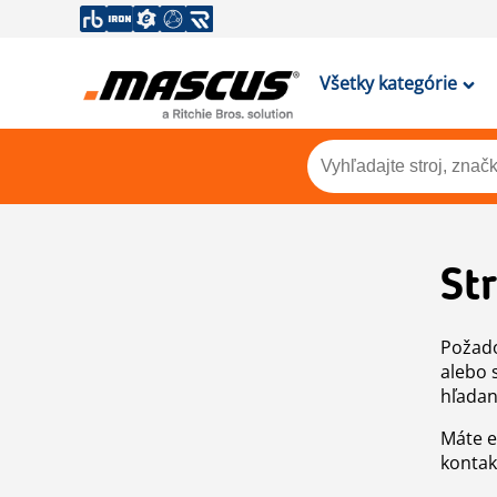
Všetky kategórie
St
Požado
alebo 
hľadan
Máte e
kontak