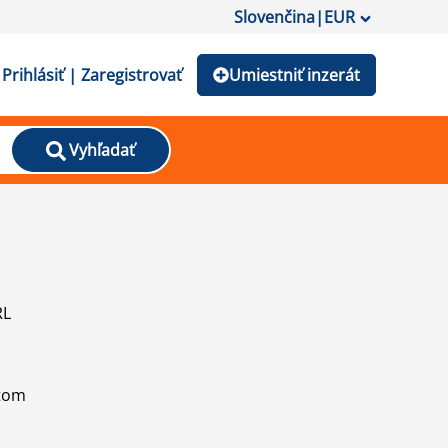
Slovenčina
|
EUR
Prihlásiť | Zaregistrovať
Umiestniť inzerát
Vyhľadať
RL
atom