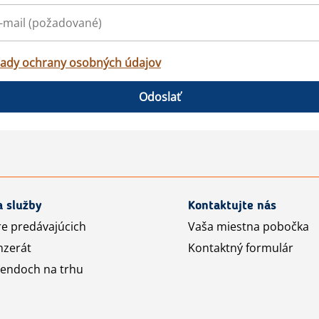
ady ochrany osobných údajov
Odoslať
a služby
Kontaktujte nás
re predávajúcich
Vaša miestna pobočka
nzerát
Kontaktný formulár
rendoch na trhu