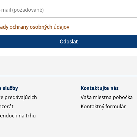
ady ochrany osobných údajov
Odoslať
a služby
Kontaktujte nás
re predávajúcich
Vaša miestna pobočka
nzerát
Kontaktný formulár
rendoch na trhu