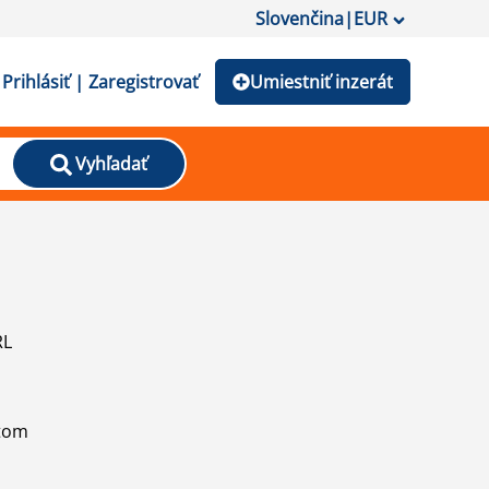
Slovenčina
|
EUR
Prihlásiť | Zaregistrovať
Umiestniť inzerát
Vyhľadať
RL
atom