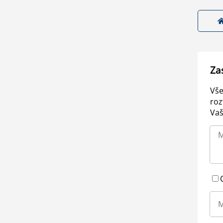
Za
Vše
roz
Vaš