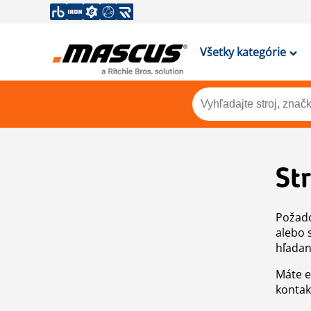
Všetky kategórie
St
Požado
alebo 
hľadan
Máte e
kontak