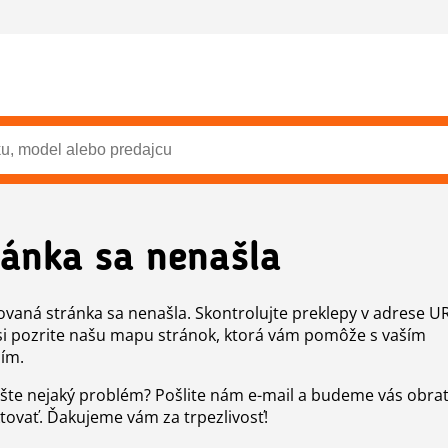
ránka sa nenašla
vaná stránka sa nenašla. Skontrolujte preklepy v adrese U
si pozrite našu mapu stránok, ktorá vám pomôže s vaším
ím.
šte nejaký problém? Pošlite nám e-mail a budeme vás obr
tovať. Ďakujeme vám za trpezlivosť!