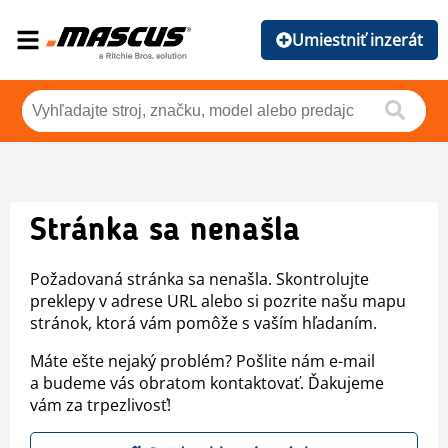
Umiestniť inzerát
Stránka sa nenašla
Požadovaná stránka sa nenašla. Skontrolujte
preklepy v adrese URL alebo si pozrite našu mapu
stránok, ktorá vám pomôže s vaším hľadaním.
Máte ešte nejaký problém? Pošlite nám e-mail
a budeme vás obratom kontaktovať. Ďakujeme
vám za trpezlivosť!