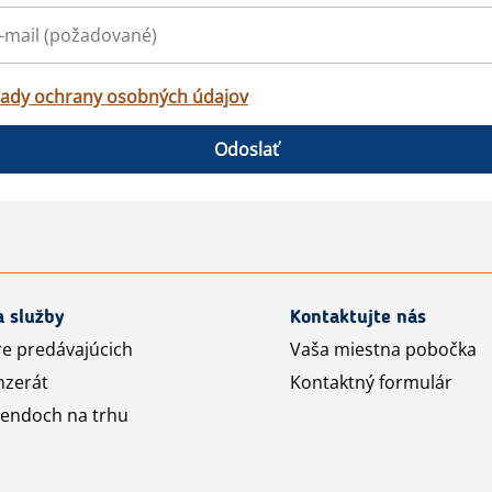
ady ochrany osobných údajov
Odoslať
a služby
Kontaktujte nás
re predávajúcich
Vaša miestna pobočka
nzerát
Kontaktný formulár
rendoch na trhu