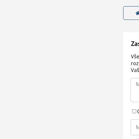
Za
Vše
roz
Vaš