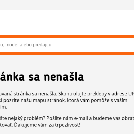
ránka sa nenašla
vaná stránka sa nenašla. Skontrolujte preklepy v adrese U
si pozrite našu mapu stránok, ktorá vám pomôže s vaším
ím.
šte nejaký problém? Pošlite nám e-mail a budeme vás obr
tovať. Ďakujeme vám za trpezlivosť!