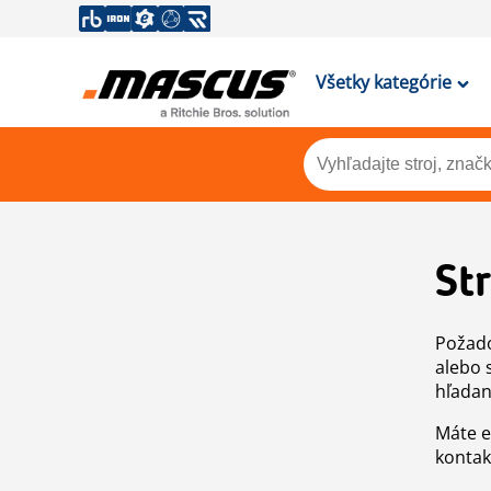
Všetky kategórie
St
Požado
alebo 
hľadan
Máte e
kontak