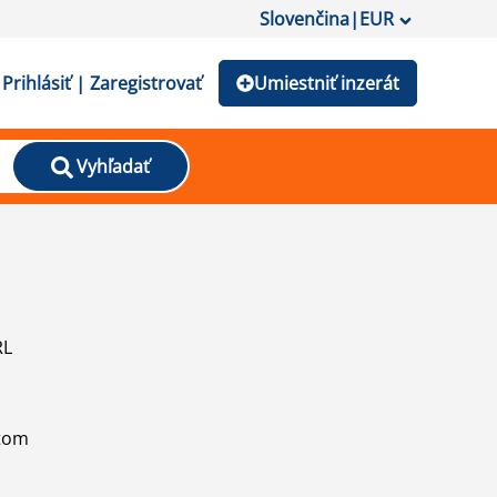
Slovenčina
|
EUR
Prihlásiť | Zaregistrovať
Umiestniť inzerát
Vyhľadať
RL
atom