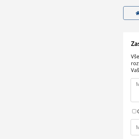
Za
Vše
roz
Vaš