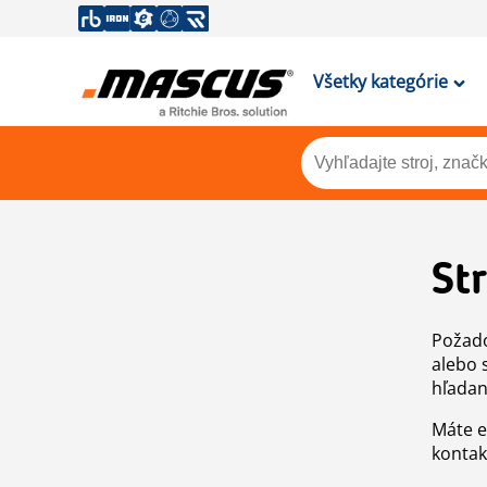
Všetky kategórie
St
Požado
alebo 
hľadan
Máte e
kontak