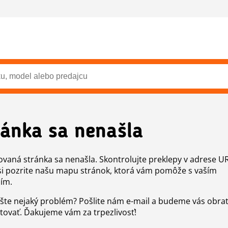
ránka sa nenašla
vaná stránka sa nenašla. Skontrolujte preklepy v adrese U
si pozrite našu mapu stránok, ktorá vám pomôže s vaším
ím.
šte nejaký problém? Pošlite nám e-mail a budeme vás obr
tovať. Ďakujeme vám za trpezlivosť!