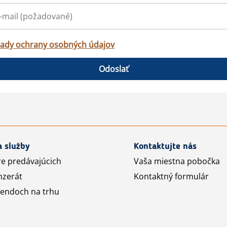
ady ochrany osobných údajov
Odoslať
a služby
Kontaktujte nás
re predávajúcich
Vaša miestna pobočka
nzerát
Kontaktný formulár
rendoch na trhu