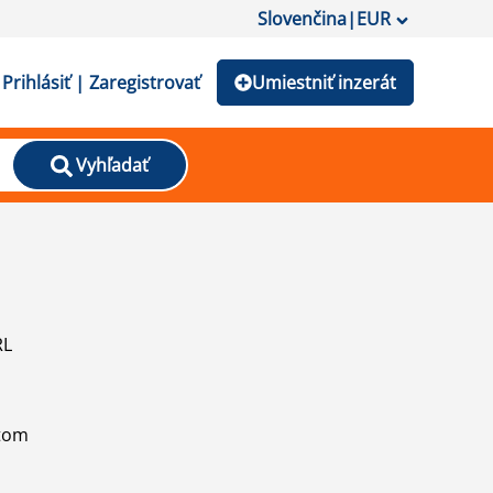
Slovenčina
|
EUR
Prihlásiť | Zaregistrovať
Umiestniť inzerát
Vyhľadať
RL
atom