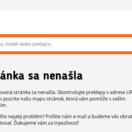
ránka sa nenašla
vaná stránka sa nenašla. Skontrolujte preklepy v adrese U
si pozrite našu mapu stránok, ktorá vám pomôže s vaším
ím.
šte nejaký problém? Pošlite nám e-mail a budeme vás obr
tovať. Ďakujeme vám za trpezlivosť!