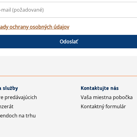
ady ochrany osobných údajov
Odoslať
a služby
Kontaktujte nás
re predávajúcich
Vaša miestna pobočka
nzerát
Kontaktný formulár
rendoch na trhu