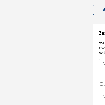
Za
Vše
roz
Vaš