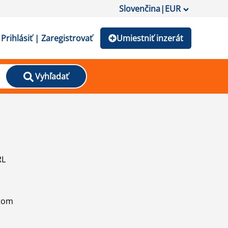
Slovenčina
|
EUR
Prihlásiť | Zaregistrovať
Umiestniť inzerát
Vyhľadať
RL
atom