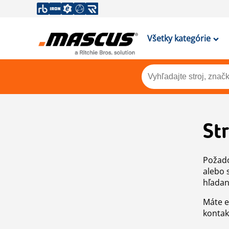
Všetky kategórie
St
Požado
alebo 
hľadan
Máte e
kontak