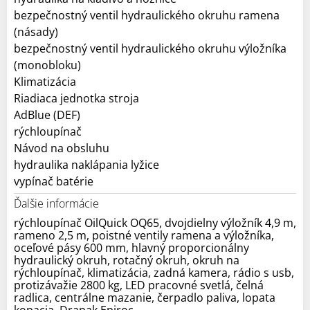
bezpečnostný ventil hydraulického okruhu ramena
(násady)
bezpečnostný ventil hydraulického okruhu výložníka
(monobloku)
Klimatizácia
Riadiaca jednotka stroja
AdBlue (DEF)
rýchloupínač
Návod na obsluhu
hydraulika naklápania lyžice
vypínač batérie
Ďalšie informácie
rýchloupínač OilQuick OQ65, dvojdielny výložník 4,9 m,
rameno 2,5 m, poistné ventily ramena a výložníka,
oceľové pásy 600 mm, hlavný proporcionálny
hydraulický okruh, rotačný okruh, okruh na
rýchloupínač, klimatizácia, zadná kamera, rádio s usb,
protizávažie 2800 kg, LED pracovné svetlá, čelná
radlica, centrálne mazanie, čerpadlo paliva, lopata
kopacia, Drapak Epiroc