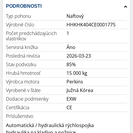
PODROBNOSTI
Typ pohonu
Naftový
Výrobné číslo
HHKHK404CE0001775
Počet predchádzajúcich
1
vlastníkov
Servisná knižka
Áno
Posledná revízia
2026-03-23
Stav podvozku
85%
Hrubá hmotnosť
15 000 kg
Výrobca motora
Perkins
Vyrobené v štáte
Južná Kórea
Dodacie podmienky
EXW
Certifikácia
CE
Príslušenstvo
Automatická / hydraulická rýchlospojka
hydraulika na kladivo a nožnice