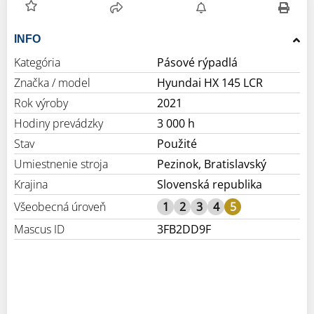
INFO
Kategória
Pásové rýpadlá
Značka / model
Hyundai HX 145 LCR
Rok výroby
2021
Hodiny prevádzky
3 000 h
Stav
Použité
Umiestnenie stroja
Pezinok, Bratislavský
Krajina
Slovenská republika
Všeobecná úroveň
1
2
3
4
5
Mascus ID
3FB2DD9F