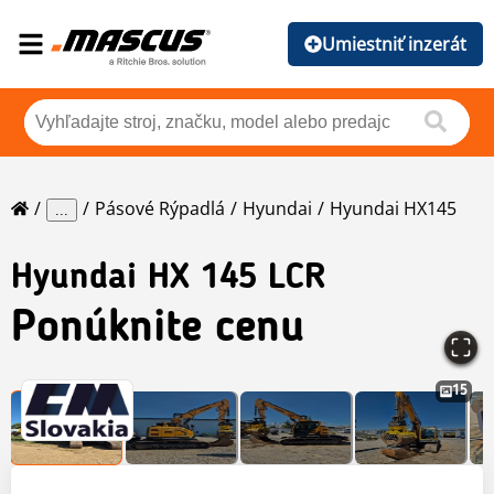
Umiestniť inzerát
Pásové Rýpadlá
Hyundai
Hyundai HX145
...
Hyundai
HX 145 LCR
Ponúknite cenu
15