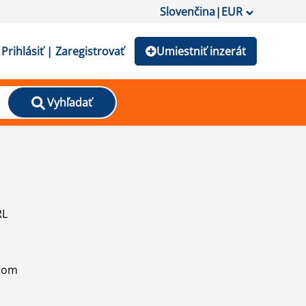
Slovenčina
|
EUR
Prihlásiť | Zaregistrovať
Umiestniť inzerát
Vyhľadať
RL
atom