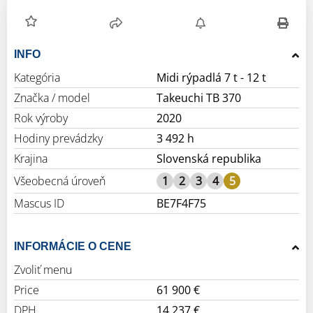
INFO
Kategória
Midi rýpadlá 7 t - 12 t
Značka / model
Takeuchi TB 370
Rok výroby
2020
Hodiny prevádzky
3 492 h
Krajina
Slovenská republika
Všeobecná úroveň
1
2
3
4
5
Mascus ID
BE7F4F75
INFORMÁCIE O CENE
Zvoliť menu
Price
61 900 €
DPH
14 237 €