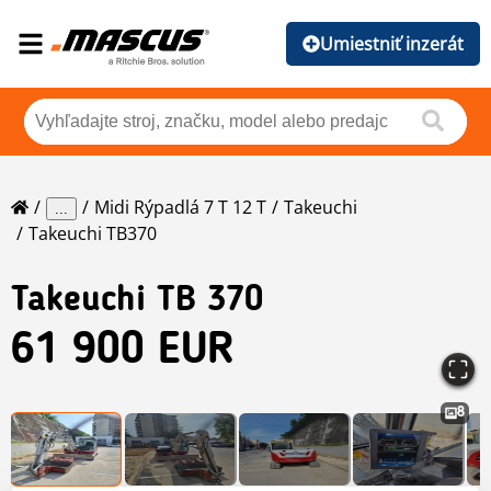
Umiestniť inzerát
Midi Rýpadlá 7 T 12 T
Takeuchi
...
Takeuchi TB370
Takeuchi
TB 370
61 900 EUR
8