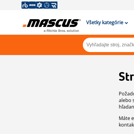
Všetky kategórie
St
Požado
alebo 
hľadan
Máte e
kontak