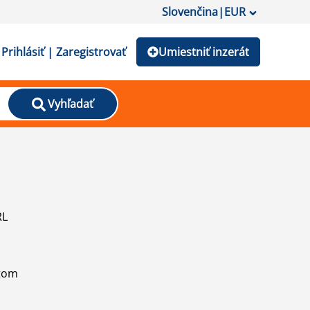
Slovenčina
|
EUR
Prihlásiť | Zaregistrovať
Umiestniť inzerát
Vyhľadať
RL
atom