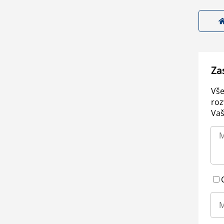
Za
Vše
roz
Vaš