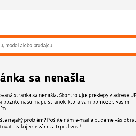
ránka sa nenašla
vaná stránka sa nenašla. Skontrolujte preklepy v adrese U
si pozrite našu mapu stránok, ktorá vám pomôže s vaším
ím.
šte nejaký problém? Pošlite nám e-mail a budeme vás obr
tovať. Ďakujeme vám za trpezlivosť!