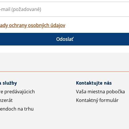
ady ochrany osobných údajov
Odoslať
a služby
Kontaktujte nás
re predávajúcich
Vaša miestna pobočka
nzerát
Kontaktný formulár
rendoch na trhu