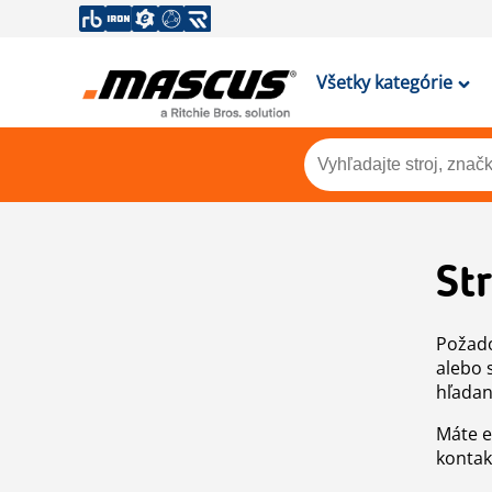
Všetky kategórie
St
Požado
alebo 
hľadan
Máte e
kontak