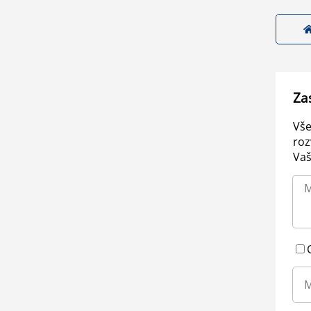
Za
Vše
roz
Vaš