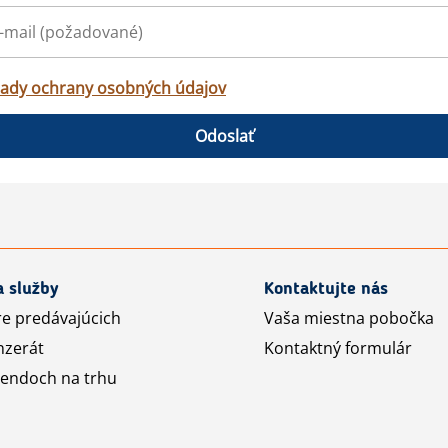
ady ochrany osobných údajov
Odoslať
a služby
Kontaktujte nás
re predávajúcich
Vaša miestna pobočka
nzerát
Kontaktný formulár
rendoch na trhu