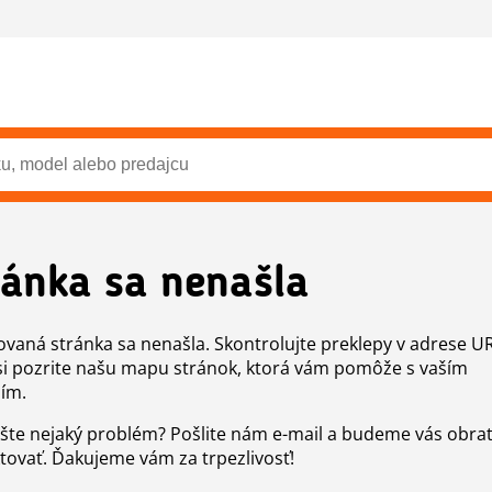
ránka sa nenašla
vaná stránka sa nenašla. Skontrolujte preklepy v adrese U
si pozrite našu mapu stránok, ktorá vám pomôže s vaším
ím.
šte nejaký problém? Pošlite nám e-mail a budeme vás obr
tovať. Ďakujeme vám za trpezlivosť!