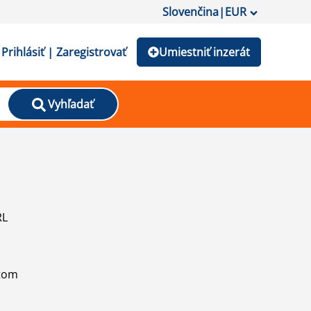
Slovenčina
|
EUR
Prihlásiť | Zaregistrovať
Umiestniť inzerát
Vyhľadať
RL
atom