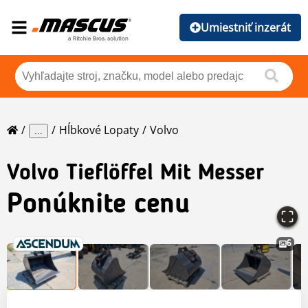
Umiestniť inzerát
Hĺbkové Lopaty
Volvo
...
Volvo
Tieflöffel Mit Messer
Ponúknite cenu
6