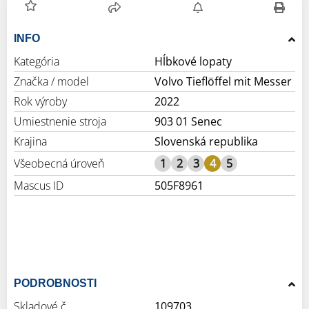
INFO
Kategória
Hĺbkové lopaty
Značka / model
Volvo Tieflöffel mit Messer
Rok výroby
2022
Umiestnenie stroja
903 01 Senec
Krajina
Slovenská republika
Všeobecná úroveň
1
2
3
4
5
Mascus ID
505F8961
PODROBNOSTI
Skladové č.
109703