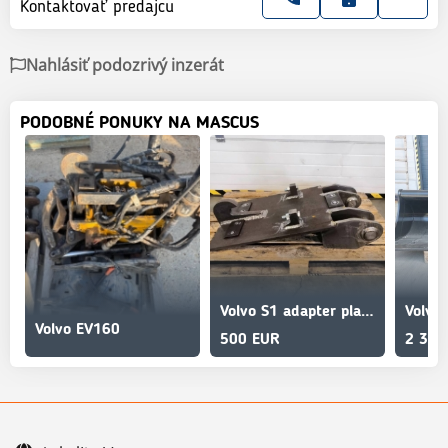
Kontaktovať predajcu
Nahlásiť podozrivý inzerát
PODOBNÉ PONUKY NA MASCUS
Volvo S1 adapter plate / bracket
Volvo EV160
500 EUR
2 300