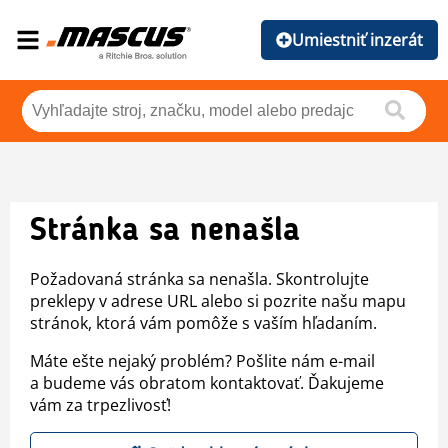
Umiestniť inzerát
Stránka sa nenašla
Požadovaná stránka sa nenašla. Skontrolujte
preklepy v adrese URL alebo si pozrite našu mapu
stránok, ktorá vám pomôže s vaším hľadaním.
Máte ešte nejaký problém? Pošlite nám e-mail
a budeme vás obratom kontaktovať. Ďakujeme
vám za trpezlivosť!