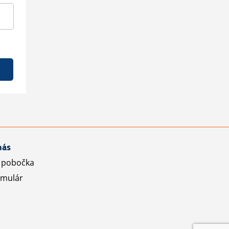
nás
 pobočka
rmulár