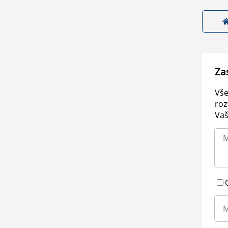
Za
Vše
roz
Vaš