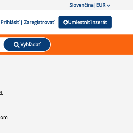
Slovenčina
|
EUR
Prihlásiť | Zaregistrovať
Umiestniť inzerát
Vyhľadať
RL
atom