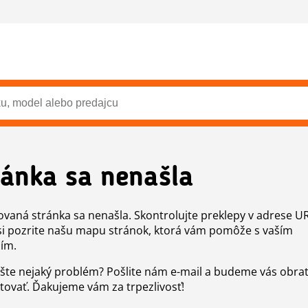
ránka sa nenašla
vaná stránka sa nenašla. Skontrolujte preklepy v adrese U
si pozrite našu mapu stránok, ktorá vám pomôže s vaším
ím.
šte nejaký problém? Pošlite nám e-mail a budeme vás obr
tovať. Ďakujeme vám za trpezlivosť!