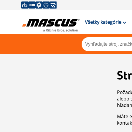
Všetky kategórie
St
Požado
alebo 
hľadan
Máte e
kontak