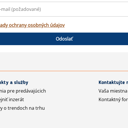
ady ochrany osobných údajov
Odoslať
kty a služby
Kontaktujte 
nia pre predávajúcich
Vaša miestna
jniť inzerát
Kontaktný fo
y o trendoch na trhu