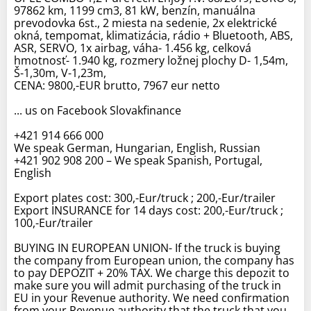
97862 km, 1199 cm3, 81 kW, benzín, manuálna
prevodovka 6st., 2 miesta na sedenie, 2x elektrické
okná, tempomat, klimatizácia, rádio + Bluetooth, ABS,
ASR, SERVO, 1x airbag, váha- 1.456 kg, celková
hmotnosť- 1.940 kg, rozmery ložnej plochy D- 1,54m,
Š-1,30m, V-1,23m,
CENA: 9800,-EUR brutto, 7967 eur netto
... us on Facebook Slovakfinance
+421 914 666 000
We speak German, Hungarian, English, Russian
+421 902 908 200 – We speak Spanish, Portugal,
English
Export plates cost: 300,-Eur/truck ; 200,-Eur/trailer
Export INSURANCE for 14 days cost: 200,-Eur/truck ;
100,-Eur/trailer
BUYING IN EUROPEAN UNION- If the truck is buying
the company from European union, the company has
to pay DEPOZIT + 20% TAX. We charge this depozit to
make sure you will admit purchasing of the truck in
EU in your Revenue authority. We need confirmation
from your Revenue authority that the truck that you