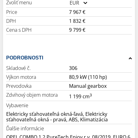
Zvoliť menu
EUR
Price
7 967 €
DPH
1 832 €
Cena s DPH
9 799 €
PODROBNOSTI
Skladové č.
306
Výkon motora
80,9 kW (110 hp)
Prevodovka
Manual gearbox
Zdvihový objem motora
3
1 199 cm
Vybavenie
Elektricky sťahovateľná okná-ľavá, Elektricky
sťahovateľná okná - pravá, ABS, Klimatizácia
Ďalšie informácie
OPEL COMBO 1,2 PureTech Enjoy r.v. 08/2019, EURO 6,