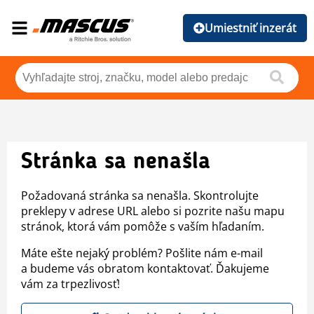
Umiestniť inzerát
Stránka sa nenašla
Požadovaná stránka sa nenašla. Skontrolujte
preklepy v adrese URL alebo si pozrite našu mapu
stránok, ktorá vám pomôže s vaším hľadaním.
Máte ešte nejaký problém? Pošlite nám e-mail
a budeme vás obratom kontaktovať. Ďakujeme
vám za trpezlivosť!