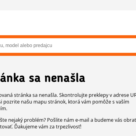
ránka sa nenašla
vaná stránka sa nenašla. Skontrolujte preklepy v adrese U
si pozrite našu mapu stránok, ktorá vám pomôže s vaším
ím.
šte nejaký problém? Pošlite nám e-mail a budeme vás obr
tovať. Ďakujeme vám za trpezlivosť!