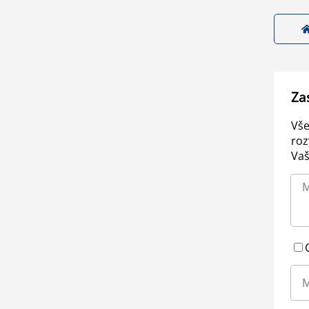
Za
Vše
roz
Vaš