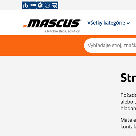
Všetky kategórie
St
Požado
alebo 
hľadan
Máte e
kontak