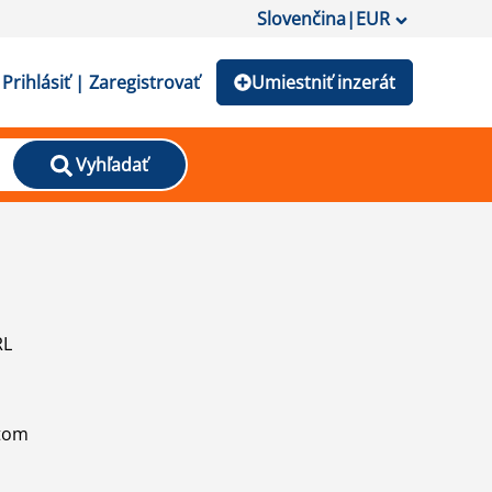
Slovenčina
|
EUR
Prihlásiť | Zaregistrovať
Umiestniť inzerát
Vyhľadať
RL
atom