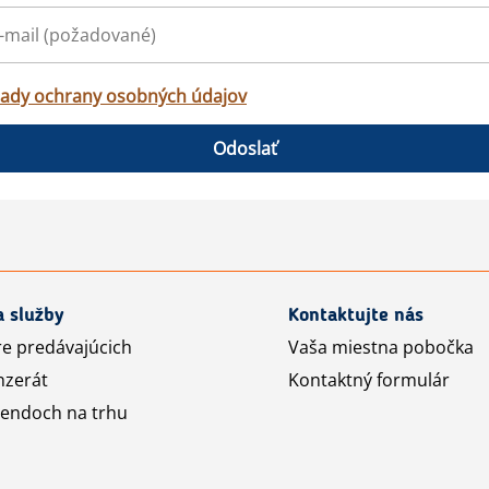
ady ochrany osobných údajov
Odoslať
a služby
Kontaktujte nás
re predávajúcich
Vaša miestna pobočka
nzerát
Kontaktný formulár
rendoch na trhu