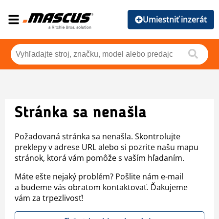
Umiestniť inzerát
Stránka sa nenašla
Požadovaná stránka sa nenašla. Skontrolujte
preklepy v adrese URL alebo si pozrite našu mapu
stránok, ktorá vám pomôže s vaším hľadaním.
Máte ešte nejaký problém? Pošlite nám e-mail
a budeme vás obratom kontaktovať. Ďakujeme
vám za trpezlivosť!