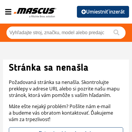
Umiestniť inzerát
Stránka sa nenašla
Požadovaná stránka sa nenašla. Skontrolujte
preklepy v adrese URL alebo si pozrite našu mapu
stránok, ktorá vám pomôže s vaším hľadaním.
Máte ešte nejaký problém? Pošlite nám e-mail
a budeme vás obratom kontaktovať. Ďakujeme
vám za trpezlivosť!