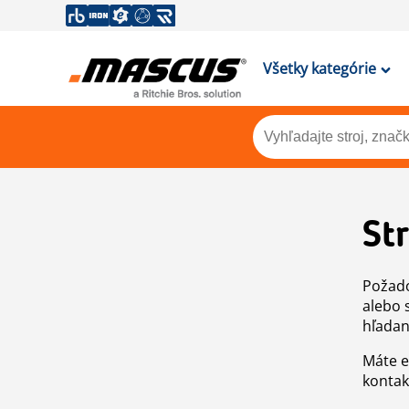
Všetky kategórie
St
Požado
alebo 
hľadan
Máte e
kontak