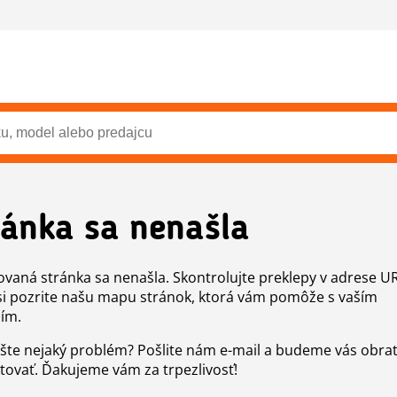
ránka sa nenašla
vaná stránka sa nenašla. Skontrolujte preklepy v adrese U
si pozrite našu mapu stránok, ktorá vám pomôže s vaším
ím.
šte nejaký problém? Pošlite nám e-mail a budeme vás obr
tovať. Ďakujeme vám za trpezlivosť!