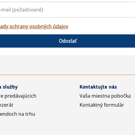
ady ochrany osobných údajov
Odoslať
a služby
Kontaktujte nás
re predávajúcich
Vaša miestna pobočka
nzerát
Kontaktný formulár
rendoch na trhu