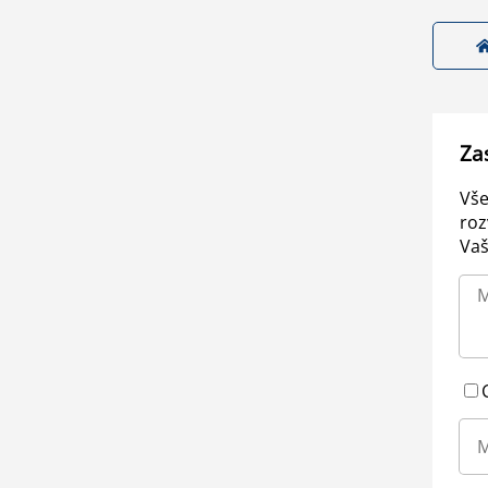
Za
Vše
roz
Vaš