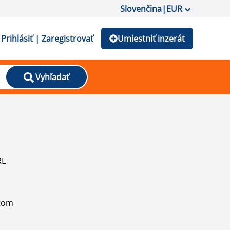
Slovenčina
|
EUR
Prihlásiť | Zaregistrovať
Umiestniť inzerát
Vyhľadať
RL
atom