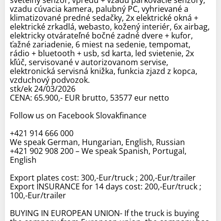
vzadu cúvacia kamera, palubný PC, vyhrievané a
klimatizované predné sedačky, 2x elektrické okná +
elektrické zrkadlá, webasto, kožený interiér, 6x airbag,
elektricky otvárateľné bočné zadné dvere + kufor,
ťažné zariadenie, 6 miest na sedenie, tempomat,
rádio + bluetooth + usb, sd karta, led svietenie, 2x
kľúč, servisované v autorizovanom servise,
elektronická servisná knižka, funkcia zjazd z kopca,
vzduchový podvozok.
stk/ek 24/03/2026
CENA: 65.900,- EUR brutto, 53577 eur netto
Follow us on Facebook Slovakfinance
+421 914 666 000
We speak German, Hungarian, English, Russian
+421 902 908 200 – We speak Spanish, Portugal,
English
Export plates cost: 300,-Eur/truck ; 200,-Eur/trailer
Export INSURANCE for 14 days cost: 200,-Eur/truck ;
100,-Eur/trailer
BUYING IN EUROPEAN UNION- If the truck is buying