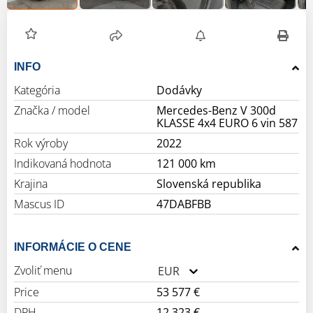
INFO
Kategória
Dodávky
Značka / model
Mercedes-Benz V 300d
KLASSE 4x4 EURO 6 vin 587
Rok výroby
2022
Indikovaná hodnota
121 000 km
Krajina
Slovenská republika
Mascus ID
47DABFBB
INFORMÁCIE O CENE
Zvoliť menu
EUR
Price
53 577 €
DPH
12 323 €