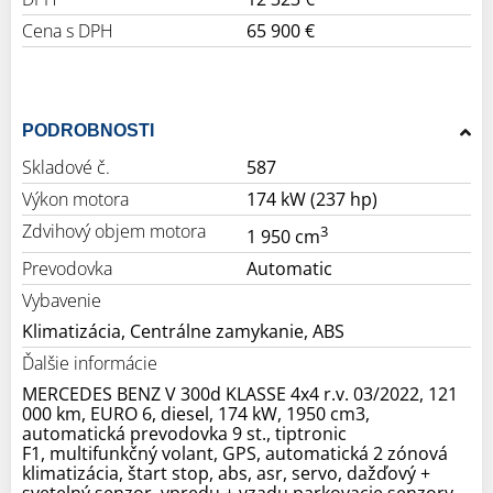
Cena s DPH
65 900 €
PODROBNOSTI
Skladové č.
587
Výkon motora
174 kW (237 hp)
Zdvihový objem motora
3
1 950 cm
Prevodovka
Automatic
Vybavenie
Klimatizácia, Centrálne zamykanie, ABS
Ďalšie informácie
MERCEDES BENZ V 300d KLASSE 4x4 r.v. 03/2022, 121
000 km, EURO 6, diesel, 174 kW, 1950 cm3,
automatická prevodovka 9 st., tiptronic
F1, multifunkčný volant, GPS, automatická 2 zónová
klimatizácia, štart stop, abs, asr, servo, dažďový +
svetelný senzor, vpredu + vzadu parkovacie senzory,