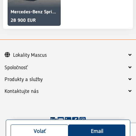
Mercedes-Benz Sprinter 313 CDI 4x4 bus manual vin 207
28 900 EUR
Lokality Mascus
Spoločnosť
Produkty a služby
Kontaktujte nás
©
2026
Mascus
Všeobecné podmienky
Volať
Email