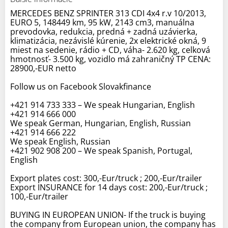
MERCEDES BENZ SPRINTER 313 CDI 4x4 r.v 10/2013,
EURO 5, 148449 km, 95 kW, 2143 cm3, manuálna
prevodovka, redukcia, predná + zadná uzávierka,
klimatizácia, nezávislé kúrenie, 2x elektrické okná, 9
miest na sedenie, rádio + CD, váha- 2.620 kg, celková
hmotnosť- 3.500 kg, vozidlo má zahraničný TP CENA:
28900,-EUR netto
Follow us on Facebook Slovakfinance
+421 914 733 333 – We speak Hungarian, English
+421 914 666 000
We speak German, Hungarian, English, Russian
+421 914 666 222
We speak English, Russian
+421 902 908 200 – We speak Spanish, Portugal,
English
Export plates cost: 300,-Eur/truck ; 200,-Eur/trailer
Export INSURANCE for 14 days cost: 200,-Eur/truck ;
100,-Eur/trailer
BUYING IN EUROPEAN UNION- If the truck is buying
the company from European union, the company has