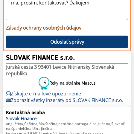
Zásady ochrany osobných údajov
Odoslať správy
SLOVAK FINANCE s.r.o.
Jurská cesta 3 93401 Levice Nitriansky Slovenská
republika
14
Roky na stránke Mascus
Získajte e-mailové upozornenie
Zobraziť všetky inzeráty od SLOVAK FINANCE s.r.o.
Kontaktná osoba
Slovak
Finance
angličtina,Čeština,Maďarčina,nemčina,portugalčina,ruština,Slovenči
na,španielčina,Ukrajinčina
Jurská cesta 3 93401 Levice Nitriansky Slovenská republika