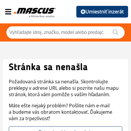
Umiestniť inzerát
Stránka sa nenašla
Požadovaná stránka sa nenašla. Skontrolujte
preklepy v adrese URL alebo si pozrite našu mapu
stránok, ktorá vám pomôže s vaším hľadaním.
Máte ešte nejaký problém? Pošlite nám e-mail
a budeme vás obratom kontaktovať. Ďakujeme
vám za trpezlivosť!