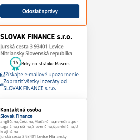
Odoslať správy
SLOVAK FINANCE s.r.o.
Jurská cesta 3 93401 Levice
Nitriansky Slovenská republika
14
Roky na stránke Mascus
Získajte e-mailové upozornenie
Zobraziť všetky inzeráty od
SLOVAK FINANCE s.r.o.
Kontaktná osoba
Slovak
Finance
angličtina,Čeština,Maďarčina,nemčina,por
tugalčina,ruština,Slovenčina,španielčina,U
krajinčina
Jurská cesta 3 93401 Levice Nitriansky