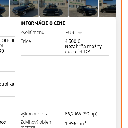
INFORMÁCIE O CENE
Zvoliť menu
EUR
OLF III
Price
4 500 €
DI
Nezahŕňa možný
40
odpočet DPH
publika
Výkon motora
66,2 kW (90 hp)
box
Zdvihový objem
3
1 896 cm
motora