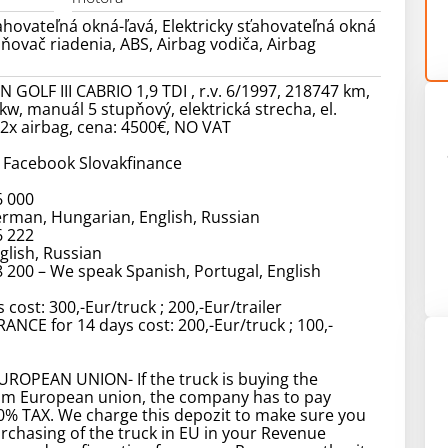
ťahovateľná okná-ľavá, Elektricky sťahovateľná okná
ilňovač riadenia, ABS, Airbag vodiča, Airbag
OLF III CABRIO 1,9 TDI , r.v. 6/1997, 218747 km,
w, manuál 5 stupňový, elektrická strecha, el.
 2x airbag, cena: 4500€, NO VAT
 Facebook Slovakfinance
6 000
rman, Hungarian, English, Russian
6 222
lish, Russian
 200 – We speak Spanish, Portugal, English
 cost: 300,-Eur/truck ; 200,-Eur/trailer
ANCE for 14 days cost: 200,-Eur/truck ; 100,-
ROPEAN UNION- If the truck is buying the
m European union, the company has to pay
0% TAX. We charge this depozit to make sure you
urchasing of the truck in EU in your Revenue