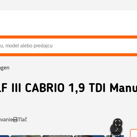
agen
F III CABRIO 1,9 TDI Man
ávanie
Tlač
20