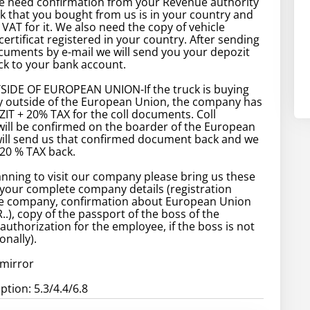
We need confirmation from your Revenue authority
ck that you bought from us is in your country and
 VAT for it. We also need the copy of vehicle
certificat registered in your country. After sending
uments by e-mail we will send you your depozit
k to your bank account.
IDE OF EUROPEAN UNION-If the truck is buying
 outside of the European Union, the company has
IT + 20% TAX for the coll documents. Coll
ill be confirmed on the boarder of the European
will send us that confirmed document back and we
 20 % TAX back.
lanning to visit our company please bring us these
your complete company details (registration
he company, confirmation about European Union
), copy of the passport of the boss of the
uthorization for the employee, if the boss is not
nally).
 mirror
tion: 5.3/4.4/6.8