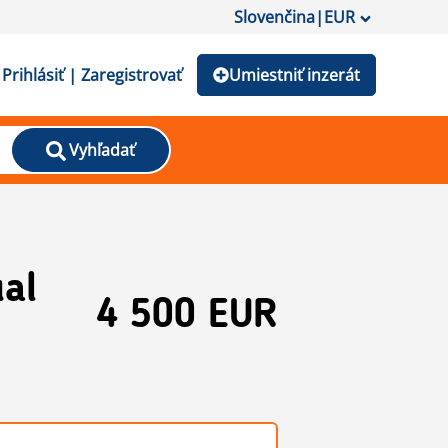
Slovenčina
|
EUR
Prihlásiť | Zaregistrovať
Umiestniť inzerát
Vyhľadať
ual
4 500 EUR