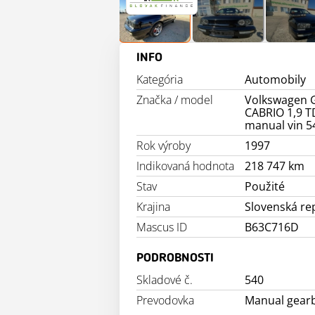
INFO
Kategória
Automobily
Značka / model
Volkswagen G
CABRIO 1,9 T
manual vin 5
Rok výroby
1997
Indikovaná hodnota
218 747 km
Stav
Použité
Krajina
Slovenská re
Mascus ID
B63C716D
PODROBNOSTI
Skladové č.
540
Prevodovka
Manual gear