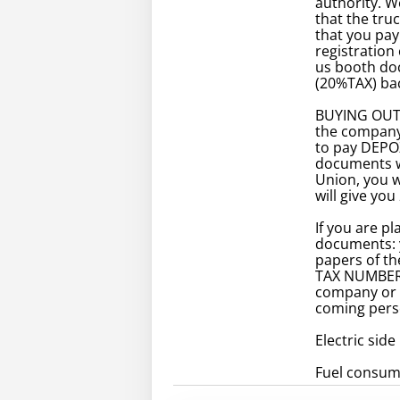
authority. 
that the tru
that you pay
registration 
us booth doc
(20%TAX) bac
BUYING OUTS
the company
to pay DEPOZ
documents w
Union, you 
will give you
If you are p
documents: 
papers of t
TAX NUMBER..
company or a
coming perso
Electric side
Fuel consump