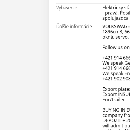
Vybavenie
Elektricky s
- pravá, Pos
spolujazdca
Ďalšie informácie
VOLKSWAGEN G
1896cm3, 66k
okná, servo,
Follow us on
+421 914 66
We speak Ge
+421 914 66
We speak Eng
+421 902 908
Export plates
Export INSUR
Eur/trailer
BUYING IN EU
company fro
DEPOZIT + 2
will admit p