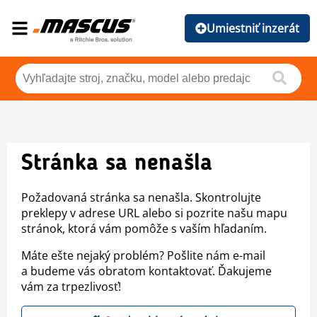
Umiestniť inzerát
Stránka sa nenašla
Požadovaná stránka sa nenašla. Skontrolujte
preklepy v adrese URL alebo si pozrite našu mapu
stránok, ktorá vám pomôže s vaším hľadaním.
Máte ešte nejaký problém? Pošlite nám e-mail
a budeme vás obratom kontaktovať. Ďakujeme
vám za trpezlivosť!