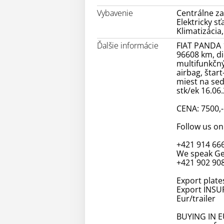
Vybavenie
Centrálne za
Elektricky s
Klimatizácia
Ďalšie informácie
FIAT PANDA 1
96608 km, di
multifunkčný 
airbag, štart
miest na sed
stk/ek 16.06
CENA: 7500,
Follow us on
+421 914 66
We speak Ge
+421 902 908
Export plates
Export INSUR
Eur/trailer
BUYING IN EU