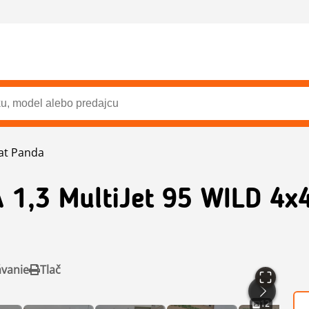
iat Panda
1,3 MultiJet 95 WILD 4x4
ávanie
Tlač
12