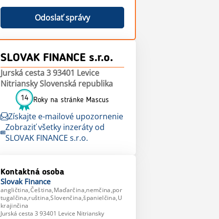
Odoslať správy
SLOVAK FINANCE s.r.o.
Jurská cesta 3 93401 Levice
Nitriansky Slovenská republika
14
Roky na stránke Mascus
Získajte e-mailové upozornenie
Zobraziť všetky inzeráty od
SLOVAK FINANCE s.r.o.
Kontaktná osoba
Slovak
Finance
angličtina,Čeština,Maďarčina,nemčina,por
tugalčina,ruština,Slovenčina,španielčina,U
krajinčina
Jurská cesta 3 93401 Levice Nitriansky