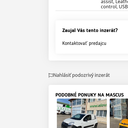
assist, Leat
control, USB
Zaujal Vás tento inzerát?
Kontaktovať predajcu
Nahlásiť podozrivý inzerát
PODOBNÉ PONUKY NA MASCUS