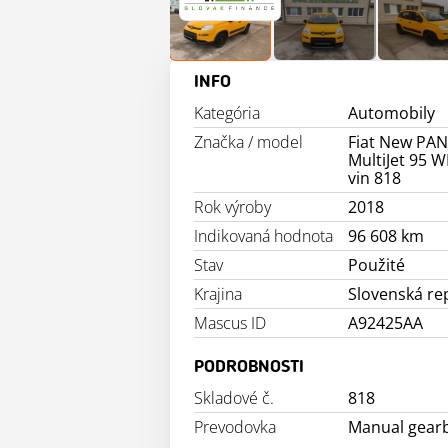
INFO
Kategória
Automobily
Značka / model
Fiat New PAN
MultiJet 95 W
vin 818
Rok výroby
2018
Indikovaná hodnota
96 608 km
Stav
Použité
Krajina
Slovenská re
Mascus ID
A92425AA
PODROBNOSTI
Skladové č.
818
Prevodovka
Manual gear