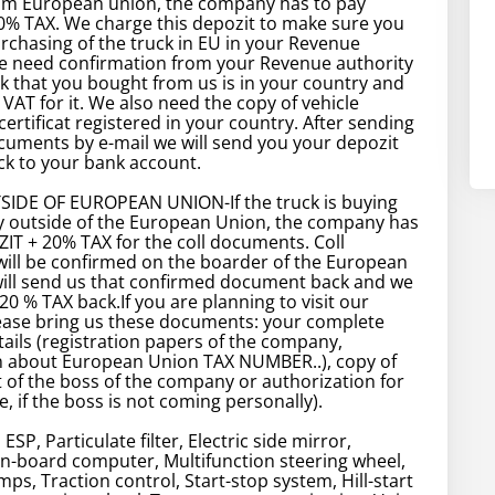
m European union, the company has to pay
0% TAX. We charge this depozit to make sure you
urchasing of the truck in EU in your Revenue
We need confirmation from your Revenue authority
ck that you bought from us is in your country and
 VAT for it. We also need the copy of vehicle
certificat registered in your country. After sending
uments by e-mail we will send you your depozit
k to your bank account.
IDE OF EUROPEAN UNION-If the truck is buying
 outside of the European Union, the company has
IT + 20% TAX for the coll documents. Coll
ill be confirmed on the boarder of the European
will send us that confirmed document back and we
 20 % TAX back.If you are planning to visit our
ase bring us these documents: your complete
ils (registration papers of the company,
n about European Union TAX NUMBER..), copy of
 of the boss of the company or authorization for
, if the boss is not coming personally).
 ESP, Particulate filter, Electric side mirror,
n-board computer, Multifunction steering wheel,
amps, Traction control, Start-stop system, Hill-start