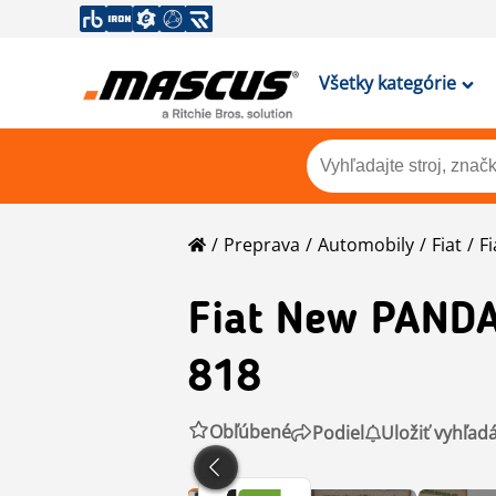
Všetky kategórie
Preprava
Automobily
Fiat
F
Fiat
New PANDA 
818
Obľúbené
Podiel
Uložiť vyhľad