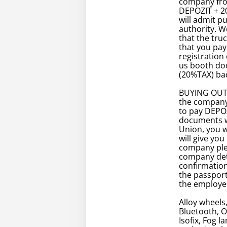
company fro
DEPOZIT + 2
will admit p
authority. 
that the tru
that you pay
registration 
us booth doc
(20%TAX) bac
BUYING OUTS
the company
to pay DEPOZ
documents w
Union, you 
will give you
company ple
company deta
confirmatio
the passport
the employee
Alloy wheels,
Bluetooth, O
Isofix, Fog l