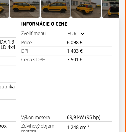
INFORMÁCIE O CENE
Zvoliť menu
EUR
DA 1,3
Price
6 098 €
ILD 4x4
DPH
1 403 €
Cena s DPH
7 501 €
publika
Výkon motora
69,9 kW (95 hp)
box
Zdvihový objem
3
1 248 cm
motora