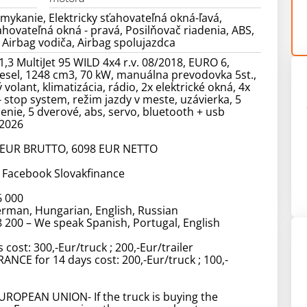
mykanie, Elektricky sťahovateľná okná-ľavá,
ťahovateľná okná - pravá, Posilňovač riadenia, ABS,
, Airbag vodiča, Airbag spolujazdca
,3 MultiJet 95 WILD 4x4 r.v. 08/2018, EURO 6,
esel, 1248 cm3, 70 kW, manuálna prevodovka 5st.,
volant, klimatizácia, rádio, 2x elektrické okná, 4x
- stop system, režim jazdy v meste, uzávierka, 5
enie, 5 dverové, abs, servo, bluetooth + usb
.2026
-EUR BRUTTO, 6098 EUR NETTO
 Facebook Slovakfinance
6 000
rman, Hungarian, English, Russian
 200 – We speak Spanish, Portugal, English
 cost: 300,-Eur/truck ; 200,-Eur/trailer
ANCE for 14 days cost: 200,-Eur/truck ; 100,-
ROPEAN UNION- If the truck is buying the