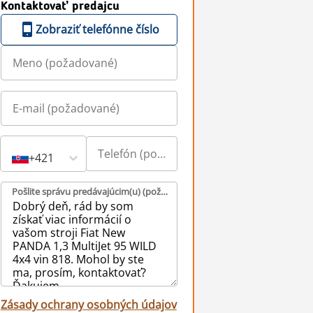
Kontaktovať predajcu
Zobraziť telefónne číslo
+421
Pošlite správu predávajúcim(u) (požadované)
Zásady ochrany osobných údajov