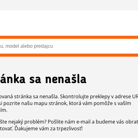
ránka sa nenašla
vaná stránka sa nenašla. Skontrolujte preklepy v adrese U
si pozrite našu mapu stránok, ktorá vám pomôže s vaším
ím.
šte nejaký problém? Pošlite nám e-mail a budeme vás obr
tovať. Ďakujeme vám za trpezlivosť!