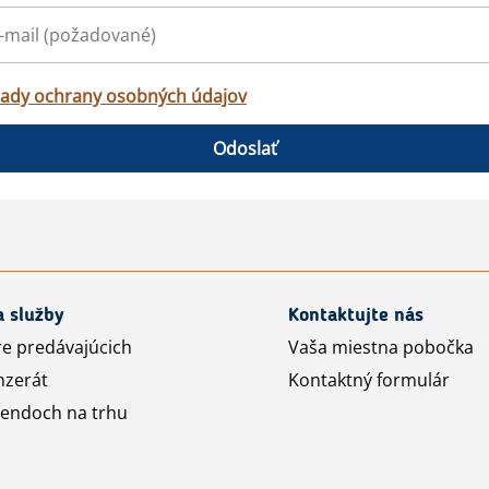
ady ochrany osobných údajov
Odoslať
a služby
Kontaktujte nás
re predávajúcich
Vaša miestna pobočka
nzerát
Kontaktný formulár
rendoch na trhu