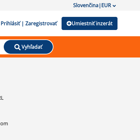
Slovenčina
|
EUR
Prihlásiť | Zaregistrovať
Umiestniť inzerát
Vyhľadať
RL
atom