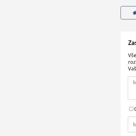
Za
Vše
roz
Vaš