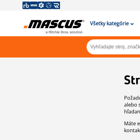
Všetky kategórie
St
Požado
alebo 
hľadan
Máte e
kontak