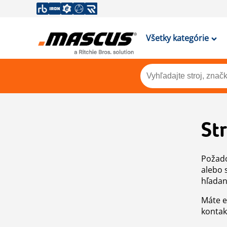
Všetky kategórie
St
Požado
alebo 
hľadan
Máte e
kontak