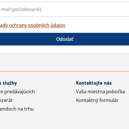
ady ochrany osobných údajov
Odoslať
a služby
Kontaktujte nás
re predávajúcich
Vaša miestna pobočka
nzerát
Kontaktný formulár
rendoch na trhu