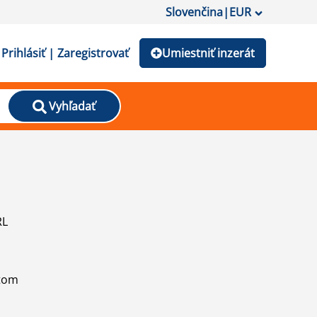
Slovenčina
|
EUR
Prihlásiť | Zaregistrovať
Umiestniť inzerát
Vyhľadať
RL
atom