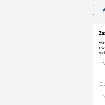
Za
Vše
roz
Vaš