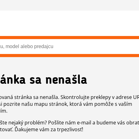
ránka sa nenašla
vaná stránka sa nenašla. Skontrolujte preklepy v adrese U
si pozrite našu mapu stránok, ktorá vám pomôže s vaším
ím.
šte nejaký problém? Pošlite nám e-mail a budeme vás obr
tovať. Ďakujeme vám za trpezlivosť!