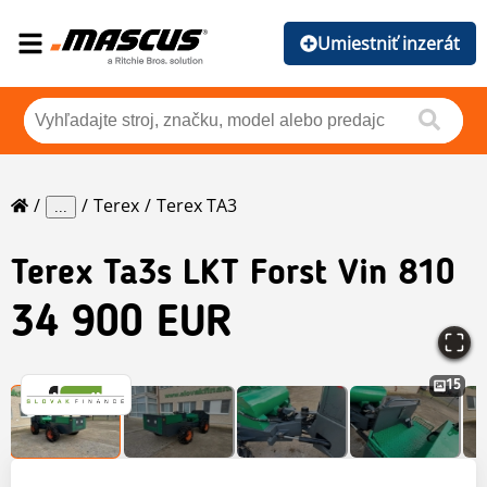
Umiestniť inzerát
Terex
Terex TA3
...
Terex
Ta3s LKT Forst Vin 810
34 900 EUR
15