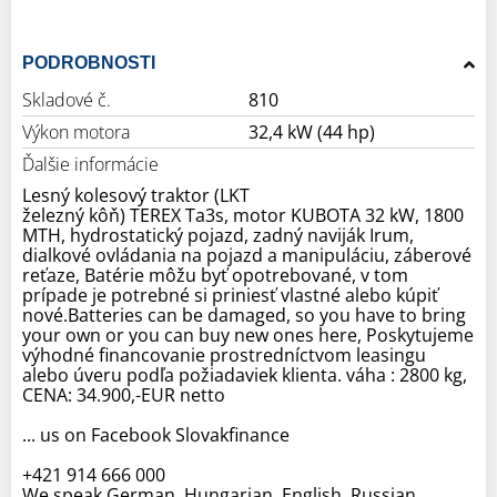
PODROBNOSTI
Skladové č.
810
Výkon motora
32,4 kW (44 hp)
Ďalšie informácie
Lesný kolesový traktor (LKT
železný kôň) TEREX Ta3s, motor KUBOTA 32 kW, 1800
MTH, hydrostatický pojazd, zadný naviják Irum,
dialkové ovládania na pojazd a manipuláciu, záberové
reťaze, Batérie môžu byť opotrebované, v tom
prípade je potrebné si priniesť vlastné alebo kúpiť
nové.Batteries can be damaged, so you have to bring
your own or you can buy new ones here, Poskytujeme
výhodné financovanie prostredníctvom leasingu
alebo úveru podľa požiadaviek klienta. váha : 2800 kg,
CENA: 34.900,-EUR netto
... us on Facebook Slovakfinance
+421 914 666 000
We speak German, Hungarian, English, Russian