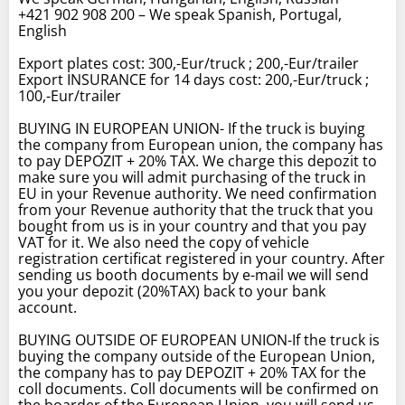
+421 902 908 200 – We speak Spanish, Portugal,
English
Export plates cost: 300,-Eur/truck ; 200,-Eur/trailer
Export INSURANCE for 14 days cost: 200,-Eur/truck ;
100,-Eur/trailer
BUYING IN EUROPEAN UNION- If the truck is buying
the company from European union, the company has
to pay DEPOZIT + 20% TAX. We charge this depozit to
make sure you will admit purchasing of the truck in
EU in your Revenue authority. We need confirmation
from your Revenue authority that the truck that you
bought from us is in your country and that you pay
VAT for it. We also need the copy of vehicle
registration certificat registered in your country. After
sending us booth documents by e-mail we will send
you your depozit (20%TAX) back to your bank
account.
BUYING OUTSIDE OF EUROPEAN UNION-If the truck is
buying the company outside of the European Union,
the company has to pay DEPOZIT + 20% TAX for the
coll documents. Coll documents will be confirmed on
the boarder of the European Union, you will send us