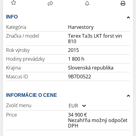
INFO
Kategória
Harvestory
Značka / model
Terex Ta3s LKT forst vin
810
Rok výroby
2015
Hodiny prevádzky
1 800 h
Krajina
Slovenská republika
Mascus ID
9B7D0522
INFORMÁCIE O CENE
Zvoliť menu
EUR
Price
34 900 €
Nezahŕňa možný odpočet
DPH