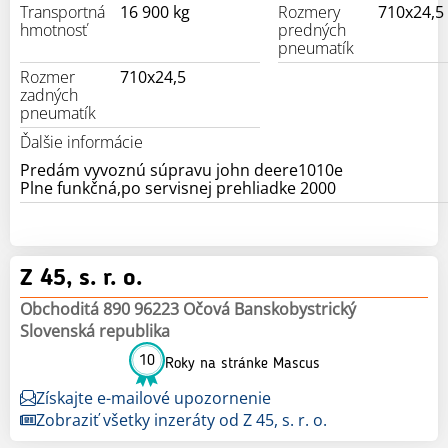
Transportná
16 900 kg
Rozmery
710x24,5
hmotnosť
predných
pneumatík
Rozmer
710x24,5
zadných
pneumatík
Ďalšie informácie
Predám vyvoznú súpravu john deere1010e
Plne funkčná,po servisnej prehliadke 2000
Z 45, s. r. o.
Obchoditá 890 96223 Očová Banskobystrický
Slovenská republika
10
Roky na stránke Mascus
Získajte e-mailové upozornenie
Zobraziť všetky inzeráty od Z 45, s. r. o.