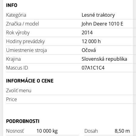
INFO
Kategória
Lesné traktory
Značka / model
John Deere 1010 E
Rok výroby
2014
Hodiny prevádzky
12 000 h
Umiestnenie stroja
Očová
Krajina
Slovenská republika
Mascus ID
07A1C1C4
INFORMÁCIE O CENE
Zvoliť menu
Price
PODROBNOSTI
Nosnosť
10 000 kg
Dosah
8,50 m