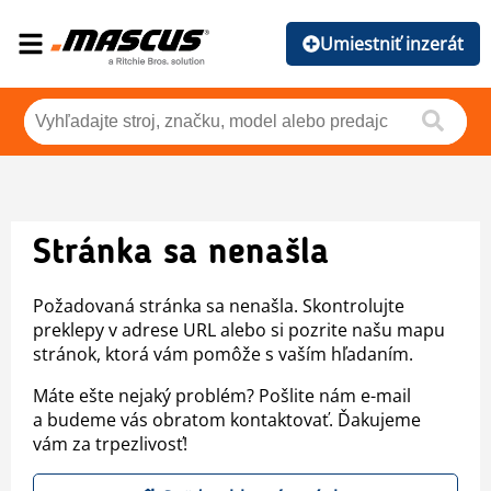
Umiestniť inzerát
Stránka sa nenašla
Požadovaná stránka sa nenašla. Skontrolujte
preklepy v adrese URL alebo si pozrite našu mapu
stránok, ktorá vám pomôže s vaším hľadaním.
Máte ešte nejaký problém? Pošlite nám e-mail
a budeme vás obratom kontaktovať. Ďakujeme
vám za trpezlivosť!