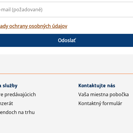
ady ochrany osobných údajov
Odoslať
a služby
Kontaktujte nás
re predávajúcich
Vaša miestna pobočka
nzerát
Kontaktný formulár
rendoch na trhu