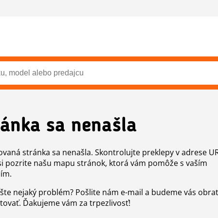
ránka sa nenašla
vaná stránka sa nenašla. Skontrolujte preklepy v adrese U
si pozrite našu mapu stránok, ktorá vám pomôže s vaším
ím.
šte nejaký problém? Pošlite nám e-mail a budeme vás obr
tovať. Ďakujeme vám za trpezlivosť!