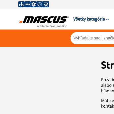
Všetky kategórie
St
Požado
alebo 
hľadan
Máte e
kontak