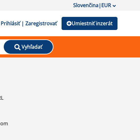
Slovenčina
|
EUR
Prihlásiť | Zaregistrovať
Umiestniť inzerát
Vyhľadať
RL
atom