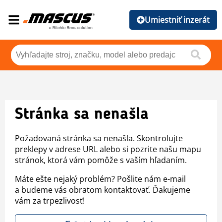
Umiestniť inzerát
Stránka sa nenašla
Požadovaná stránka sa nenašla. Skontrolujte
preklepy v adrese URL alebo si pozrite našu mapu
stránok, ktorá vám pomôže s vaším hľadaním.
Máte ešte nejaký problém? Pošlite nám e-mail
a budeme vás obratom kontaktovať. Ďakujeme
vám za trpezlivosť!