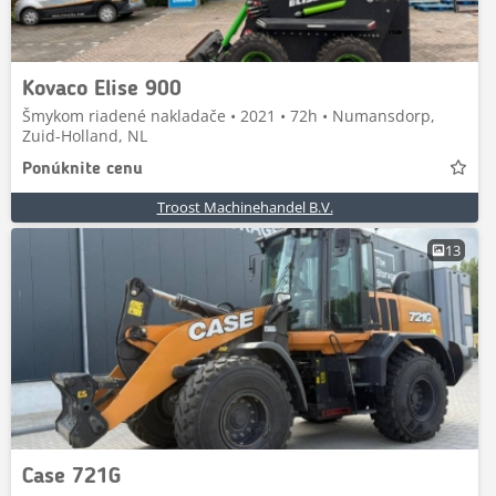
Kovaco Elise 900
Šmykom riadené nakladače • 2021 • 72h • Numansdorp,
Zuid-Holland, NL
Ponúknite cenu
Troost Machinehandel B.V.
13
Case 721G