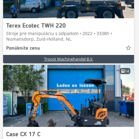
Terex Ecotec TWH 220
Stroje pre manipuláciu s odpadom • 2022 • 3338h •
Numansdorp, Zuid-Holland, NL
Ponúknite cenu
Troost Machinehandel B.V.
14
Case CX 17 C