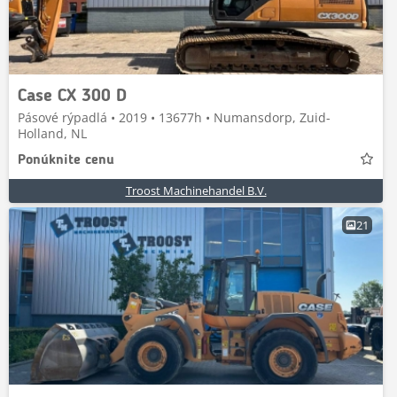
Case CX 300 D
Pásové rýpadlá • 2019 • 13677h • Numansdorp, Zuid-
Holland, NL
Ponúknite cenu
Troost Machinehandel B.V.
21