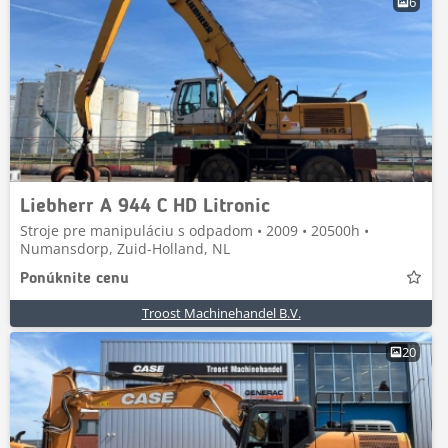
6
Liebherr A 944 C HD Litronic
Stroje pre manipuláciu s odpadom • 2009 • 20500h •
Numansdorp, Zuid-Holland, NL
Ponúknite cenu
Troost Machinehandel B.V.
20