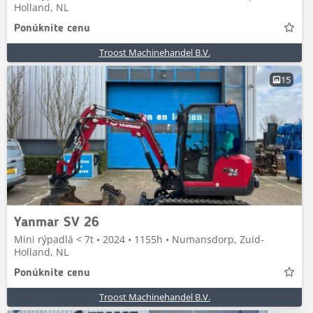
Holland, NL
Ponúknite cenu
Troost Machinehandel B.V.
15
Yanmar SV 26
Mini rýpadlá < 7t • 2024 • 1155h • Numansdorp, Zuid-
Holland, NL
Ponúknite cenu
Troost Machinehandel B.V.