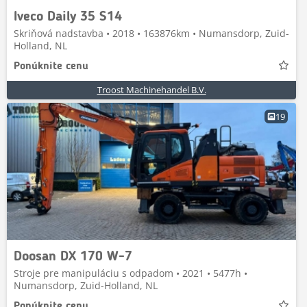
Iveco Daily 35 S14
Skriňová nadstavba • 2018 • 163876km • Numansdorp, Zuid-
Holland, NL
Ponúknite cenu
Troost Machinehandel B.V.
19
Doosan DX 170 W-7
Stroje pre manipuláciu s odpadom • 2021 • 5477h •
Numansdorp, Zuid-Holland, NL
Ponúknite cenu