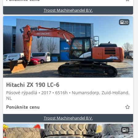
Troost Machinehandel B.V.
20
Hitachi ZX 190 LC-6
Pásové rýpadlá • 2017 • 6516h • Numansdorp, Zuid-Holland,
NL
Ponúknite cenu
Troost Machinehandel B.V.
8