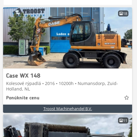
18
Case WX 148
Kolesové rýpadlá • 2016 • 10200h • Numansdorp, Zuid-
Holland, NL
Ponúknite cenu
Troost Machinehandel B.V.
11