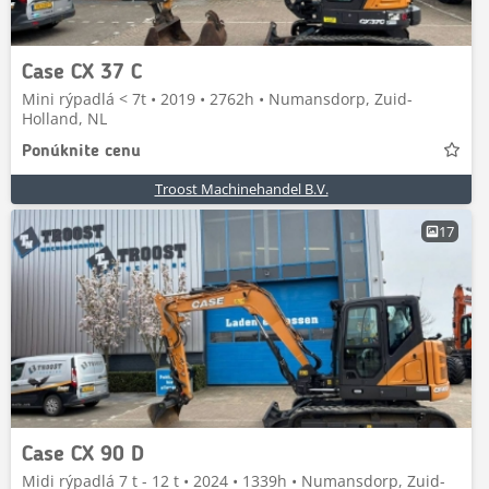
Case CX 37 C
Mini rýpadlá < 7t • 2019 • 2762h • Numansdorp, Zuid-
Holland, NL
Ponúknite cenu
Troost Machinehandel B.V.
17
Case CX 90 D
Midi rýpadlá 7 t - 12 t • 2024 • 1339h • Numansdorp, Zuid-