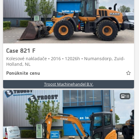
Case 821 F
Kolesové nakladače • 2016 • 12026h • Numansdorp, Zuid-
Holland, NL
Ponúknite cenu
Troost Machinehandel B.V.
18