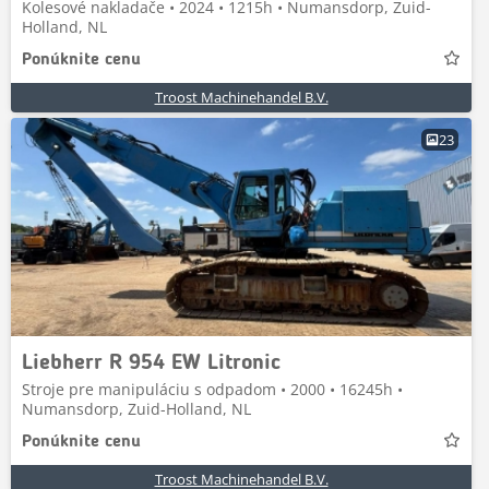
Kolesové nakladače • 2024 • 1215h • Numansdorp, Zuid-
Holland, NL
Ponúknite cenu
Troost Machinehandel B.V.
23
Liebherr R 954 EW Litronic
Stroje pre manipuláciu s odpadom • 2000 • 16245h •
Numansdorp, Zuid-Holland, NL
Ponúknite cenu
Troost Machinehandel B.V.