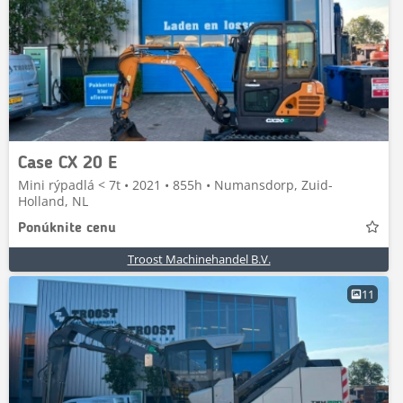
Case CX 20 E
Mini rýpadlá < 7t • 2021 • 855h • Numansdorp, Zuid-
Holland, NL
Ponúknite cenu
Troost Machinehandel B.V.
11