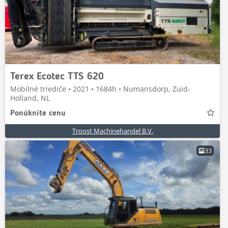
Terex Ecotec TTS 620
Mobilné triediče • 2021 • 1684h • Numansdorp, Zuid-
Holland, NL
Ponúknite cenu
Troost Machinehandel B.V.
33