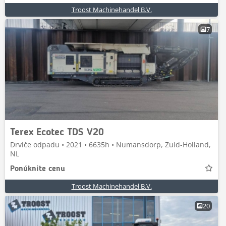
Troost Machinehandel B.V.
7
Terex Ecotec TDS V20
Drviče odpadu • 2021 • 6635h • Numansdorp, Zuid-Holland,
NL
Ponúknite cenu
Troost Machinehandel B.V.
20