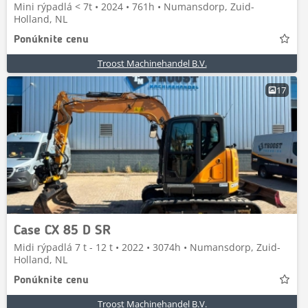
Mini rýpadlá < 7t • 2024 • 761h • Numansdorp, Zuid-
Holland, NL
Ponúknite cenu
Troost Machinehandel B.V.
17
Case CX 85 D SR
Midi rýpadlá 7 t - 12 t • 2022 • 3074h • Numansdorp, Zuid-
Holland, NL
Ponúknite cenu
Troost Machinehandel B.V.