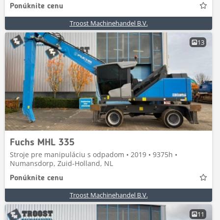
Ponúknite cenu
Troost Machinehandel B.V.
13
Fuchs MHL 335
Stroje pre manipuláciu s odpadom • 2019 • 9375h •
Numansdorp, Zuid-Holland, NL
Ponúknite cenu
Troost Machinehandel B.V.
11