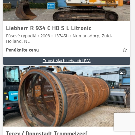
Liebherr R 934 C HD S L Litronic
Pásové rýpadlá • 2008 • 13745h • Numansdorp, Zuid-
Holland, NL
Ponúknite cenu
Troost Machinehandel B.V.
5
Terex / Doppstadt Trommelzeef