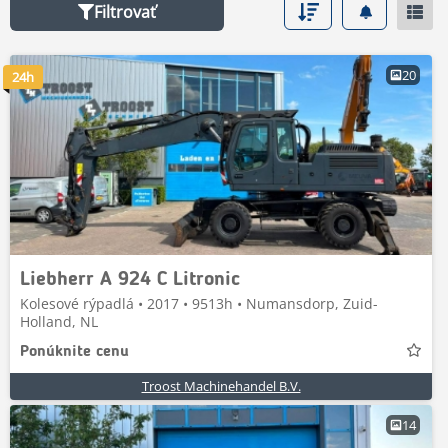
Filtrovať
20
24h
Liebherr A 924 C Litronic
Kolesové rýpadlá • 2017 • 9513h • Numansdorp, Zuid-
Holland, NL
Ponúknite cenu
Troost Machinehandel B.V.
14