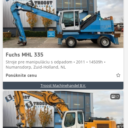
Fuchs MHL 335
Stroje pre manipuláciu s odpadom • 2011 • 14509h •
Numansdorp, Zuid-Holland, NL
Ponúknite cenu
Troost Machinehandel B.V.
17