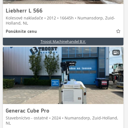
Liebherr L 566
Kolesové nakladače • 2012 • 16645h • Numansdorp, Zuid-
Holland, NL
Ponúknite cenu
Troost Machinehandel B.V.
6
Generac Cube Pro
Stavebníctvo - ostatné • 2024 • Numansdorp, Zuid-Holland,
NL