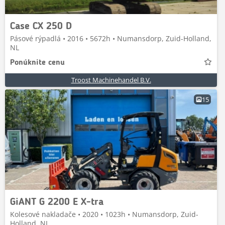
Case CX 250 D
Pásové rýpadlá • 2016 • 5672h • Numansdorp, Zuid-Holland,
NL
Ponúknite cenu
Troost Machinehandel B.V.
15
GiANT G 2200 E X-tra
Kolesové nakladače • 2020 • 1023h • Numansdorp, Zuid-
Holland, NL