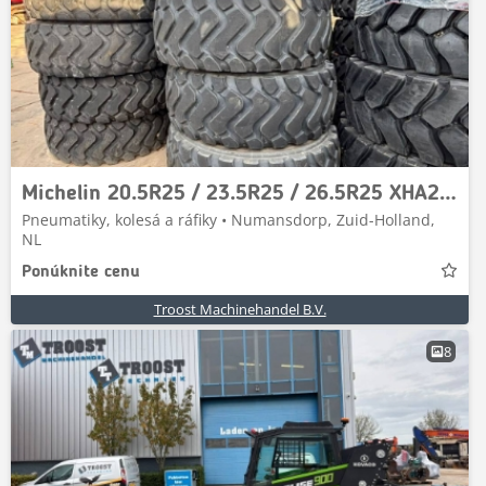
Michelin 20.5R25 / 23.5R25 / 26.5R25 XHA2 L3
Pneumatiky, kolesá a ráfiky • Numansdorp, Zuid-Holland,
NL
Ponúknite cenu
Troost Machinehandel B.V.
8