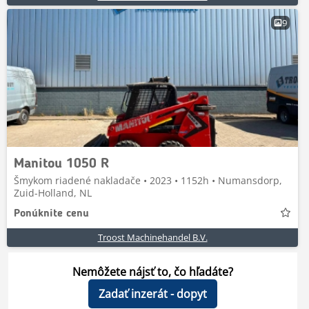
9
Manitou 1050 R
Šmykom riadené nakladače • 2023 • 1152h • Numansdorp,
Zuid-Holland, NL
Ponúknite cenu
Troost Machinehandel B.V.
Nemôžete nájsť to, čo hľadáte?
Zadať inzerát - dopyt