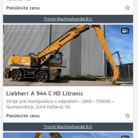
Ponúknite cenu
Troost Machinehandel B.V.
6
Liebherr A 944 C HD Litronic
Stroje pre manipuláciu s odpadom • 2009 • 19300h •
Numansdorp, Zuid-Holland, NL
Ponúknite cenu
Troost Machinehandel B.V.