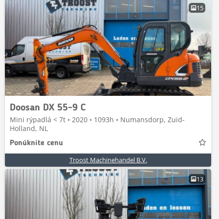
15
Doosan DX 55-9 C
Mini rýpadlá < 7t • 2020 • 1093h • Numansdorp, Zuid-
Holland, NL
Ponúknite cenu
Troost Machinehandel B.V.
13