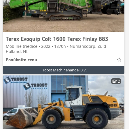
Terex Evoquip Colt 1600 Terex Finlay 883
Mobilné triediče • 2022 • 1870h • Numansdorp, Zuid-
Holland, NL
Ponúknite cenu
Troost Machinehandel B.V.
12