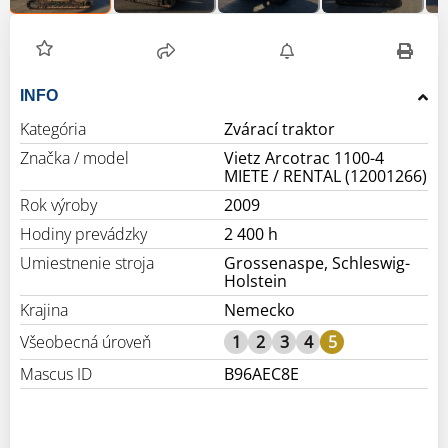
INFO
Kategória
Zvárací traktor
Značka / model
Vietz Arcotrac 1100-4
MIETE / RENTAL (12001266)
Rok výroby
2009
Hodiny prevádzky
2 400 h
Umiestnenie stroja
Grossenaspe, Schleswig-
Holstein
Krajina
Nemecko
Všeobecná úroveň
1
2
3
4
5
Mascus ID
B96AEC8E