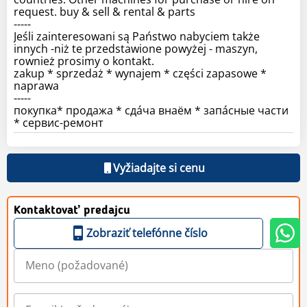
request. buy & sell & rental & parts
-----
Jeśli zainteresowani są Państwo nabyciem także
innych -niż te przedstawione powyżej - maszyn,
rownież prosimy o kontakt.
zakup * sprzedaż * wynajem * części zapasowe *
naprawa
-----
покупка* продажа * сдáча внаём * запáсные части
* сервис-ремонт
Vyžiadajte si cenu
Kontaktovať predajcu
Zobraziť telefónne číslo