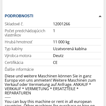
PODROBNOSTI
Skladové č.
12001266
Počet predchádzajúcich
1
vlastníkov
Hrubá hmotnosť
11 000 kg
Typ kabíny
Uzatvorená kabína
Výrobca motora
Deutz
Certifikácia
CE
Ďalšie informácie
Diese und weitere Maschinen können Sie in ganz
Europa von uns anmieten! Weitere Maschinen zum
Verkauf oder Vermietung auf Anfrage. ANKAUF *
VERKAUF * VERMIETUNG * ERSATZTEILE *
REPARATUREN
-----
You can buy this machine or rent in all european
countries. Other machines for purchase or hire on