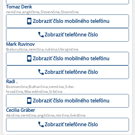
Tomaz
Denk
nemčina,angličtina,Slovenčina,Slovinčina
Zobraziť číslo mobilného telefónu
Zobraziť telefónne číslo
Mark
Ruvinov
Bieloruština,nemčina,ruština,Ukrajinčina
Zobraziť číslo mobilného telefónu
Zobraziť telefónne číslo
Radi
.
Bosniančina,Bulharčina,nemčina,Srbo-
hrvaščina,Macedónčina,Srbčina
Zobraziť číslo mobilného telefónu
Cecilia
Gräber
dánčina,nemčina,angličtina,nórčina,švédčina
Zobraziť telefónne číslo