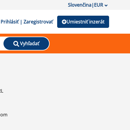
Slovenčina
|
EUR
Prihlásiť | Zaregistrovať
Umiestniť inzerát
Vyhľadať
RL
atom