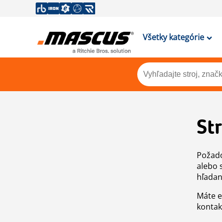
Všetky kategórie
St
Požado
alebo 
hľadan
Máte e
kontak