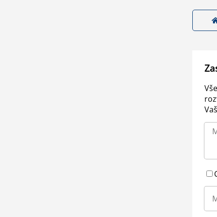
Za
Vše
roz
Vaš