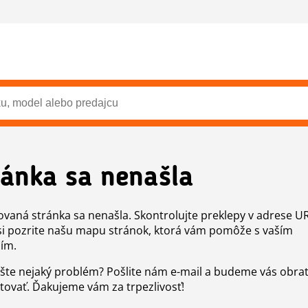
ránka sa nenašla
vaná stránka sa nenašla. Skontrolujte preklepy v adrese U
si pozrite našu mapu stránok, ktorá vám pomôže s vaším
ím.
šte nejaký problém? Pošlite nám e-mail a budeme vás obr
tovať. Ďakujeme vám za trpezlivosť!