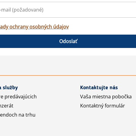
ady ochrany osobných údajov
Odoslať
a služby
Kontaktujte nás
re predávajúcich
Vaša miestna pobočka
nzerát
Kontaktný formulár
rendoch na trhu