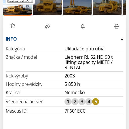
INFO
Kategória
Ukladače potrubia
Značka / model
Liebherr RL 52 HD 90 t
lifting capacity MIETE /
RENTAL
Rok výroby
2003
Hodiny prevádzky
5 850 h
Krajina
Nemecko
Všeobecná úroveň
1
2
3
4
5
Mascus ID
7F601ECC