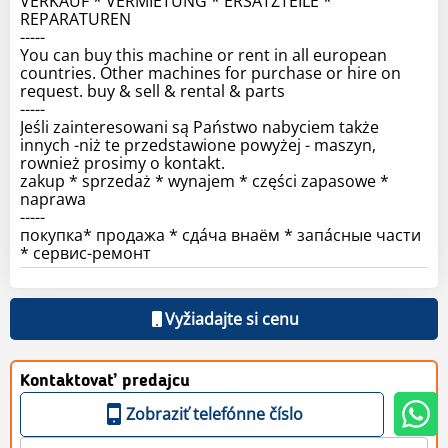
VERKAUF * VERMIETUNG * ERSATZTEILE *
REPARATUREN
-----
You can buy this machine or rent in all european
countries. Other machines for purchase or hire on
request. buy & sell & rental & parts
-----
Jeśli zainteresowani są Państwo nabyciem także
innych -niż te przedstawione powyżej - maszyn,
rownież prosimy o kontakt.
zakup * sprzedaż * wynajem * części zapasowe *
naprawa
-----
покупка* продажа * сдáча внаём * запáсные части
* сервис-ремонт
Vyžiadajte si cenu
Kontaktovať predajcu
Zobraziť telefónne číslo