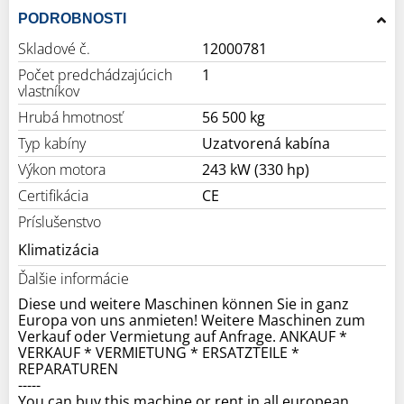
PODROBNOSTI
Skladové č.
12000781
Počet predchádzajúcich
1
vlastníkov
Hrubá hmotnosť
56 500 kg
Typ kabíny
Uzatvorená kabína
Výkon motora
243 kW (330 hp)
Certifikácia
CE
Príslušenstvo
Klimatizácia
Ďalšie informácie
Diese und weitere Maschinen können Sie in ganz
Europa von uns anmieten! Weitere Maschinen zum
Verkauf oder Vermietung auf Anfrage. ANKAUF *
VERKAUF * VERMIETUNG * ERSATZTEILE *
REPARATUREN
-----
You can buy this machine or rent in all european