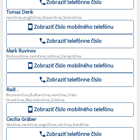
Zobraziť telefónne číslo
Tomaz
Denk
nemčina,angličtina,Slovenčina,Slovinčina
Zobraziť číslo mobilného telefónu
Zobraziť telefónne číslo
Mark
Ruvinov
Bieloruština,nemčina,ruština,Ukrajinčina
Zobraziť číslo mobilného telefónu
Zobraziť telefónne číslo
Radi
.
Bosniančina,Bulharčina,nemčina,Srbo-
hrvaščina,Macedónčina,Srbčina
Zobraziť číslo mobilného telefónu
Cecilia
Gräber
dánčina,nemčina,angličtina,nórčina,švédčina
Zobraziť telefónne číslo