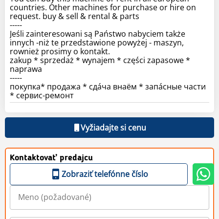
countries. Other machines for purchase or hire on
request. buy & sell & rental & parts
-----
Jeśli zainteresowani są Państwo nabyciem także
innych -niż te przedstawione powyżej - maszyn,
rownież prosimy o kontakt.
zakup * sprzedaż * wynajem * części zapasowe *
naprawa
-----
покупка* продажа * сдáча внаём * запáсные части
* сервис-ремонт
Vyžiadajte si cenu
Kontaktovať predajcu
Zobraziť telefónne číslo