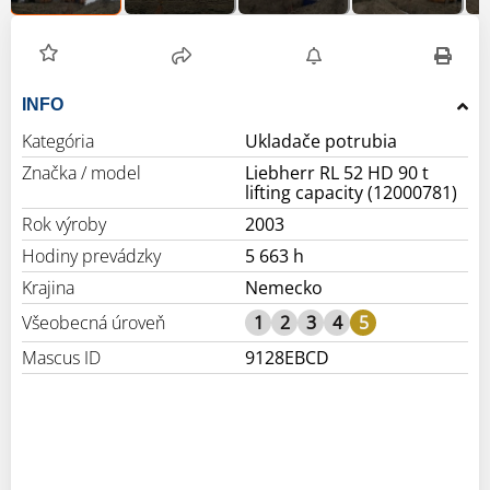
INFO
Kategória
Ukladače potrubia
Značka / model
Liebherr RL 52 HD 90 t
lifting capacity (12000781)
Rok výroby
2003
Hodiny prevádzky
5 663 h
Krajina
Nemecko
Všeobecná úroveň
1
2
3
4
5
Mascus ID
9128EBCD