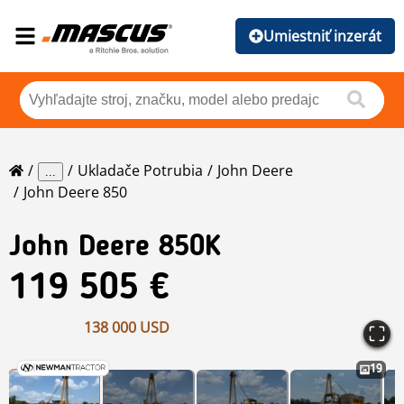
Umiestniť inzerát
Ukladače Potrubia
John Deere
...
John Deere 850
John Deere
850K
119 505 €
138 000 USD
19