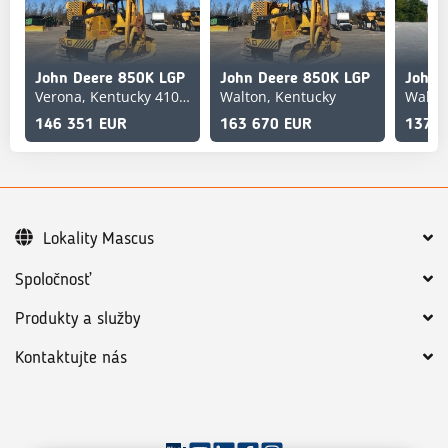
John Deere 850K LGP
John Deere 850K LGP
John 
Verona, Kentucky 41092
Walton, Kentucky
Walto
146 351 EUR
163 670 EUR
137 6
Lokality Mascus
Spoločnosť
Produkty a služby
Kontaktujte nás