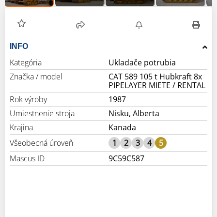
INFO
Kategória
Ukladače potrubia
Značka / model
CAT 589 105 t Hubkraft 8x
PIPELAYER MIETE / RENTAL
Rok výroby
1987
Umiestnenie stroja
Nisku, Alberta
Krajina
Kanada
Všeobecná úroveň
1
2
3
4
5
Mascus ID
9C59C587