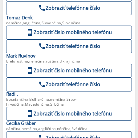
Zobraziť telefónne číslo
Tomaz
Denk
nemčina,angličtina,Slovenčina,Slovinčina
Zobraziť číslo mobilného telefónu
Zobraziť telefónne číslo
Mark
Ruvinov
Bieloruština,nemčina,ruština,Ukrajinčina
Zobraziť číslo mobilného telefónu
Zobraziť telefónne číslo
Radi
.
Bosniančina,Bulharčina,nemčina,Srbo-
hrvaščina,Macedónčina,Srbčina
Zobraziť číslo mobilného telefónu
Cecilia
Gräber
dánčina,nemčina,angličtina,nórčina,švédčina
Zobraziť telefónne číslo