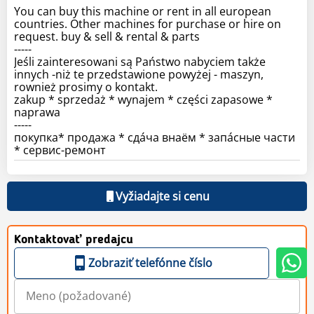
You can buy this machine or rent in all european
countries. Other machines for purchase or hire on
request. buy & sell & rental & parts
-----
Jeśli zainteresowani są Państwo nabyciem także
innych -niż te przedstawione powyżej - maszyn,
rownież prosimy o kontakt.
zakup * sprzedaż * wynajem * części zapasowe *
naprawa
-----
покупка* продажа * сдáча внаём * запáсные части
* сервис-ремонт
Vyžiadajte si cenu
Kontaktovať predajcu
Zobraziť telefónne číslo