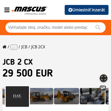
Umiestniť inzerát
JCB
JCB 2CX
...
JCB
2 CX
29 500 EUR
8