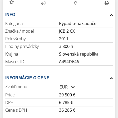
INFO
Kategória
Rýpadlo-nakladače
Značka / model
JCB 2 CX
Rok výroby
2011
Hodiny prevádzky
3 800 h
Krajina
Slovenská republika
Mascus ID
A494D646
INFORMÁCIE O CENE
Zvoliť menu
EUR
Price
29 500 €
DPH
6 785 €
Cena s DPH
36 285 €