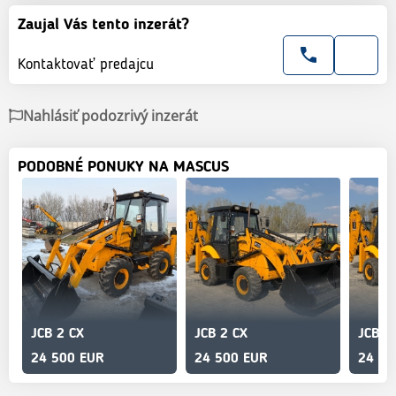
Zaujal Vás tento inzerát?
Kontaktovať predajcu
Nahlásiť podozrivý inzerát
PODOBNÉ PONUKY NA MASCUS
JCB 2 CX
JCB 2 CX
JCB 2
24 500 EUR
24 500 EUR
24 50