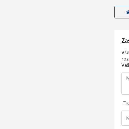
Za
Vše
roz
Vaš