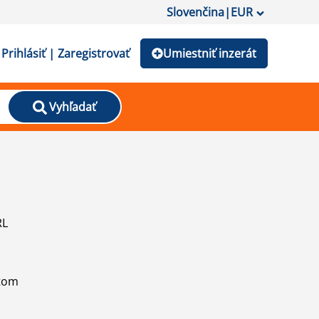
Slovenčina
|
EUR
Prihlásiť | Zaregistrovať
Umiestniť inzerát
Vyhľadať
RL
atom