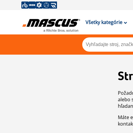
Všetky kategórie
St
Požado
alebo 
hľadan
Máte e
kontak