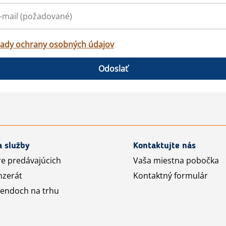
ady ochrany osobných údajov
Odoslať
a služby
Kontaktujte nás
re predávajúcich
Vaša miestna pobočka
nzerát
Kontaktný formulár
rendoch na trhu