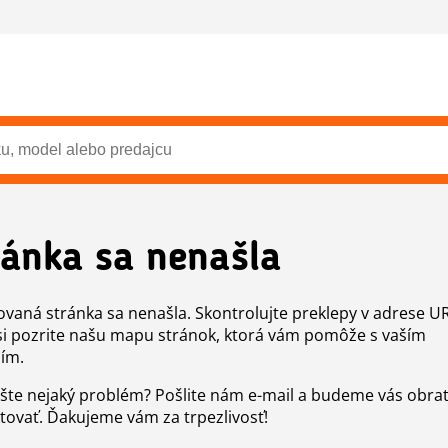
ránka sa nenašla
vaná stránka sa nenašla. Skontrolujte preklepy v adrese U
si pozrite našu mapu stránok, ktorá vám pomôže s vaším
ím.
šte nejaký problém? Pošlite nám e-mail a budeme vás obr
tovať. Ďakujeme vám za trpezlivosť!