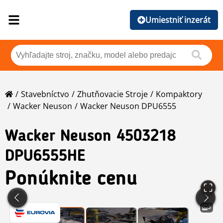
Umiestniť inzerát
Stavebníctvo
Zhutňovacie Stroje
Kompaktory
Wacker Neuson
Wacker Neuson DPU6555
Wacker Neuson
4503218
DPU6555HE
Ponúknite cenu
3