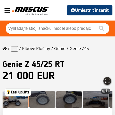
Umiestniť inzerát
Kĺbové Plošiny
Genie
Genie Z45
...
Genie
Z 45/25 RT
21 000 EUR
11