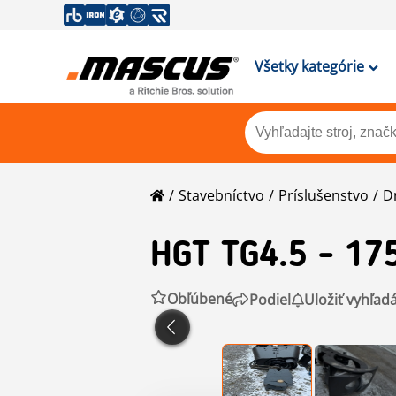
Všetky kategórie
Stavebníctvo
Príslušenstvo
D
HGT
TG4.5 - 17
Obľúbené
Podiel
Uložiť vyhľad