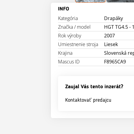
INFO
Kategória
Drapáky
Značka / model
HGT TG4.5 - 
Rok výroby
2007
Umiestnenie stroja
Liesek
Krajina
Slovenská re
Mascus ID
F8965CA9
Zaujal Vás tento inzerát?
Kontaktovať predajcu