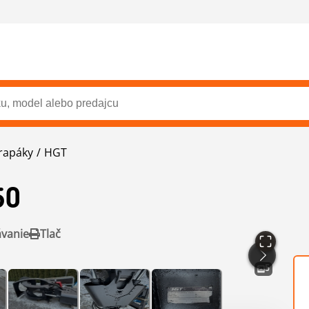
rapáky
HGT
50
ávanie
Tlač
5