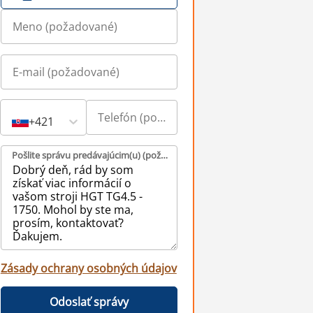
+421
Pošlite správu predávajúcim(u) (požadované)
Zásady ochrany osobných údajov
Odoslať správy