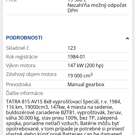
Nezahŕňa možný odpočet
DPH
PODROBNOSTI
Skladové č.
123
Rok registrácie
1984-01
Výkon motora
147 kW (200 hp)
Zdvihový objem motora
3
19 000 cm
Prevodovka
Manual gearbox
Ďalšie informácie
TATRA 815 AV15 8x8 vyprošťovací špeciál, r.v. 1984,
116 km, 19000cm3, 147kw, 4 miesta na sedenie,
buldozérové zariadenie BZT81, vyprošťovák, žeriav,
váha 30.000 kg, stav pneu 100%, bez TP, zalepená
spojka, poriadne netlačí vzduch, Batérie môžu byť
opotrebované, v tom prípade je potrebné si priniesť
vlastné alebo kúpiť nové.Batteries can be damaged,