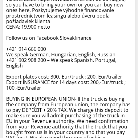
so you have to bring your own or you can buy new
ones here, Poskytujeme výhodné financovanie
prostredníctvom leasingu alebo úveru podľa
požiadaviek klienta
CENA: 19.900 netto
Follow us on Facebook Slovakfinance
+421 914 666 000
We speak German, Hungarian, English, Russian
+421 902 908 200 – We speak Spanish, Portugal,
English
Export plates cost: 300,-Eur/truck ; 200,-Eur/trailer
Export INSURANCE for 14 days cost: 200,-Eur/truck ;
100,-Eur/trailer
BUYING IN EUROPEAN UNION- If the truck is buying
the company from European union, the company has
to pay DEPOZIT + 20% TAX. We charge this depozit to
make sure you will admit purchasing of the truck in
EU in your Revenue authority. We need confirmation
from your Revenue authority that the truck that you
bought from us is in your country and that you pay
VAT for it. We also need the copy of vehicle