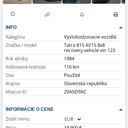
INFO
Kategória
Vyslobodzovacie vozidlá
Značka / model
Tatra 815 AV15 8x8
recovery vehicle vin 123
Rok výroby
1984
Indikovaná hodnota
116 km
Stav
Použité
Krajina
Slovenská republika
Mascus ID
20A5D9AC
INFORMÁCIE O CENE
Zvoliť menu
EUR
Price
19 900 €